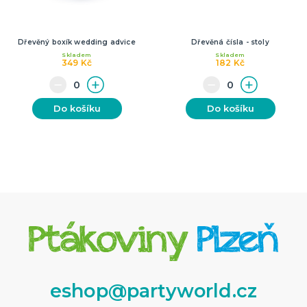
Dřevěný boxík wedding advice
Dřevěná čísla - stoly
Skladem
Skladem
349 Kč
182 Kč
Do košíku
Do košíku
eshop@partyworld.cz