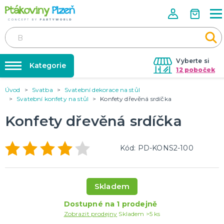
Vyberte si
Kategorie
12 poboček
Úvod
Svatba
Svatební dekorace na stůl
Půjčovna kostýmů
KOSTÝMY, MASKY, DOPLŇKY
Svatební konfety na stůl
Konfety dřevěná srdíčka
Kostýmy do páru
Párty výzdoba na klíč
Konfety dřevěná srdíčka
Karneval
Nafukování balónků
Halloween
Prodejny
Kód: PD-KONS2-100
KARNEVALOVÉ KOSTÝMY
Rozvoz
Párty Blog
PÁRTY VÝZDOBA
Skladem
O nás
Narozeninové oslavy
Párty s tématem
Dostupné na 1 prodejně
Kariéra
Zobrazit prodejny
Skladem >5 ks
Balónky latexové
Kontakt