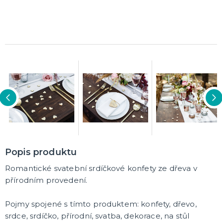
Rozlučkové korunky a závoje
Balónky na rozlučku
Party nádobí
Brýle na rozlučku
Dárkové rozlučkové tašky
Fotokoutek na rozlučku
Girlandy na rozlučku
Konfety na rozlučku
Rozlučkové podvazky a placky
Závěsné dekorace na rozlučku
Doplňky pro budoucí nevěstu
Doplňky pro družičky
Doplňky pro budoucího ženicha
Doplňky pro mládence
Rozlučkové hry
DALŠÍ KATEGORIE
NOVINKY !
Nové kostýmy a doplňky
Popis produktu
Romantické svatební srdíčkové konfety ze dřeva v
přírodním provedení.
Pojmy spojené s tímto produktem: konfety, dřevo,
srdce, srdíčko, přírodní, svatba, dekorace, na stůl