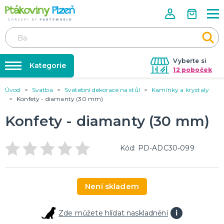
Vyberte si
Kategorie
12 poboček
Úvod
Svatba
Svatební dekorace na stůl
Kamínky a krystaly
Půjčovna kostýmů
KOSTÝMY, MASKY, DOPLŇKY
Konfety - diamanty (30 mm)
Kostýmy do páru
Párty výzdoba na klíč
Konfety - diamanty (30 mm)
Karneval
Nafukování balónků
Halloween
Prodejny
Kód: PD-ADC30-099
KARNEVALOVÉ KOSTÝMY
Rozvoz
Párty Blog
PÁRTY VÝZDOBA
Není skladem
O nás
Narozeninové oslavy
Párty s tématem
Kariéra
Zde můžete hlídat naskladnění
i
Balónky latexové
Kontakt