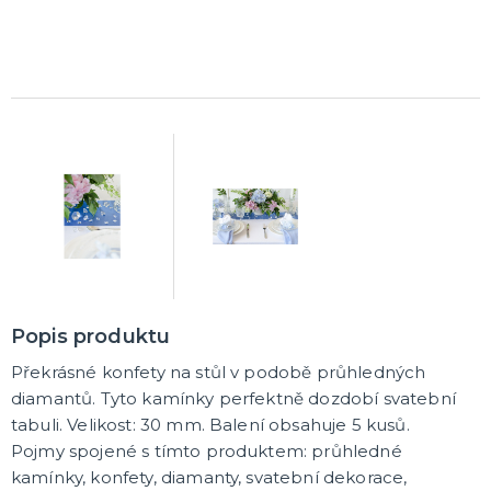
Rozlučkové korunky a závoje
Balónky na rozlučku
Party nádobí
Brýle na rozlučku
Dárkové rozlučkové tašky
Fotokoutek na rozlučku
Girlandy na rozlučku
Konfety na rozlučku
Rozlučkové podvazky a placky
Závěsné dekorace na rozlučku
Doplňky pro budoucí nevěstu
Doplňky pro družičky
Doplňky pro budoucího ženicha
Doplňky pro mládence
Rozlučkové hry
DALŠÍ KATEGORIE
NOVINKY !
Nové kostýmy a doplňky
Popis produktu
Překrásné konfety na stůl v podobě průhledných
diamantů. Tyto kamínky perfektně dozdobí svatební
tabuli. Velikost: 30 mm. Balení obsahuje 5 kusů.
Pojmy spojené s tímto produktem: průhledné
kamínky, konfety, diamanty, svatební dekorace,