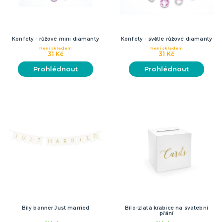
Konfety - růžové mini diamanty
Konfety - světle růžové diamanty
Není skladem
Není skladem
31 Kč
31 Kč
Prohlédnout
Prohlédnout
Bílý banner Just married
Bílo-zlatá krabice na svatební
přání