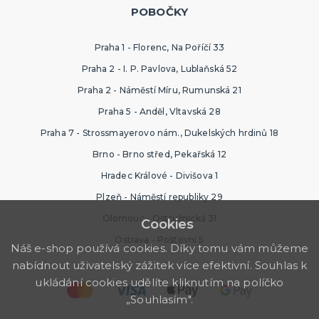
POBOČKY
Praha 1 - Florenc, Na Poříčí 33
Praha 2 - I. P. Pavlova, Lublaňská 52
Praha 2 - Náměstí Míru, Rumunská 21
Praha 5 - Anděl, Vltavská 28
Praha 7 - Strossmayerovo nám., Dukelských hrdinů 18
Brno - Brno střed, Pekařská 12
Hradec Králové - Divišova 1
Plzeň - Náměstí republiky 29
Olomouc - Ostružnická 31
Cookies
Ostrava - Poštovní 5
Náš e-shop používá cookies. Díky tomu vám můžeme
nabídnout uživatelský zážitek více efektivní. Souhlas k
ukládání cookies udělíte kliknutím na políčko
„Souhlasím".