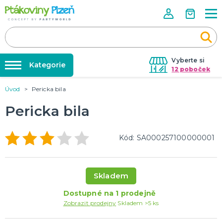
Vyberte si
Kategorie
12 poboček
Úvod
Pericka bila
Půjčovna kostýmů
KOSTÝMY, MASKY, DOPLŇKY
Kostýmy do páru
Pericka bila
Párty výzdoba na klíč
Karneval
Nafukování balónků
Halloween
Kód: SA000257100000001
Prodejny
KARNEVALOVÉ KOSTÝMY
Rozvoz
Párty Blog
Skladem
PÁRTY VÝZDOBA
O nás
Narozeninové oslavy
Dostupné na 1 prodejně
Párty s tématem
Kariéra
Zobrazit prodejny
Skladem >5 ks
Balónky latexové
Kontakt