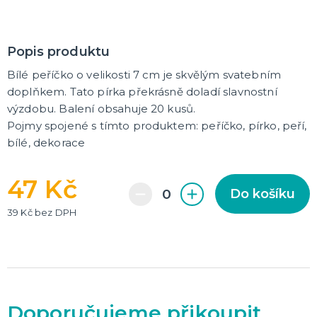
Rozlučkové korunky a závoje
Balónky na rozlučku
Party nádobí
Brýle na rozlučku
Dárkové rozlučkové tašky
Fotokoutek na rozlučku
Girlandy na rozlučku
Konfety na rozlučku
Rozlučkové podvazky a placky
Závěsné dekorace na rozlučku
Doplňky pro budoucí nevěstu
Doplňky pro družičky
Doplňky pro budoucího ženicha
Doplňky pro mládence
Rozlučkové hry
DALŠÍ KATEGORIE
Popis produktu
Bílé peříčko o velikosti 7 cm je skvělým svatebním
NOVINKY !
doplňkem. Tato pírka překrásně doladí slavnostní
Nové kostýmy a doplňky
výzdobu. Balení obsahuje 20 kusů.
Pojmy spojené s tímto produktem: peříčko, pírko, peří,
bílé, dekorace
47 Kč
Do košíku
39 Kč bez DPH
Doporučujeme přikoupit