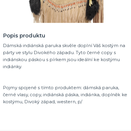
Rozlučkové korunky a závoje
Balónky na rozlučku
Party nádobí
Brýle na rozlučku
Dárkové rozlučkové tašky
Fotokoutek na rozlučku
Girlandy na rozlučku
Konfety na rozlučku
Rozlučkové podvazky a placky
Závěsné dekorace na rozlučku
Doplňky pro budoucí nevěstu
Doplňky pro družičky
Doplňky pro budoucího ženicha
Doplňky pro mládence
Rozlučkové hry
DALŠÍ KATEGORIE
NOVINKY !
Popis produktu
Nové kostýmy a doplňky
Dámská indiánská paruka skvěle doplní Váš kostým na
párty ve stylu Divokého západu. Tyto černé copy s
indiánskou páskou s pírkem jsou ideální ke kostýmu
indiánky.
Pojmy spojené s tímto produktem: dámská paruka,
černé vlasy, copy, indiánská páska, indiánka, doplněk ke
kostýmu, Divoký západ, western, p/