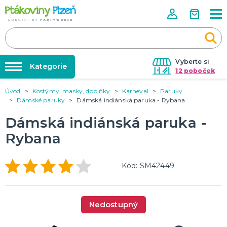
Vyberte si
Kategorie
12 poboček
Úvod
Kostýmy, masky, doplňky
Karneval
Paruky
Půjčovna kostýmů
KOSTÝMY, MASKY, DOPLŇKY
Dámské paruky
Dámská indiánská paruka - Rybana
Kostýmy do páru
Párty výzdoba na klíč
Dámská indiánská paruka -
Karneval
Nafukování balónků
Halloween
Rybana
Prodejny
KARNEVALOVÉ KOSTÝMY
Rozvoz
Kód: SM42449
Párty Blog
PÁRTY VÝZDOBA
O nás
Narozeninové oslavy
Nedostupný
Párty s tématem
Kariéra
Balónky latexové
Kontakt