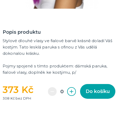
Rozlučkové korunky a závoje
Balónky na rozlučku
Party nádobí
Brýle na rozlučku
Dárkové rozlučkové tašky
Fotokoutek na rozlučku
Girlandy na rozlučku
Konfety na rozlučku
Rozlučkové podvazky a placky
Závěsné dekorace na rozlučku
Doplňky pro budoucí nevěstu
Doplňky pro družičky
Doplňky pro budoucího ženicha
Doplňky pro mládence
Rozlučkové hry
DALŠÍ KATEGORIE
NOVINKY !
Popis produktu
Nové kostýmy a doplňky
Stylové dlouhé vlasy ve fialové barvě krásně doladí Váš
kostým. Tato lesklá paruka s ofinou z Vás udělá
dokonalou krásku.
Pojmy spojené s tímto produktem: dámská paruka,
fialové vlasy, doplněk ke kostýmu, p/
373 Kč
Do košíku
308 Kč bez DPH