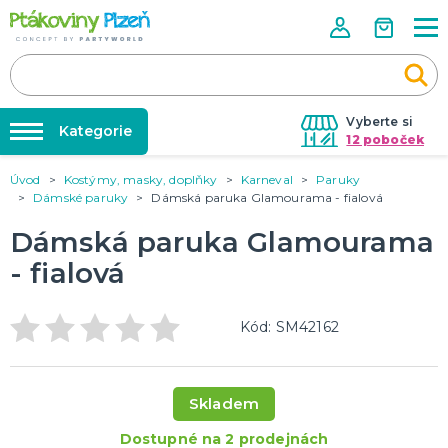
Vyberte si
Kategorie
12 poboček
Úvod
Kostýmy, masky, doplňky
Karneval
Paruky
Půjčovna kostýmů
KOSTÝMY, MASKY, DOPLŇKY
Dámské paruky
Dámská paruka Glamourama - fialová
Kostýmy do páru
Párty výzdoba na klíč
Dámská paruka Glamourama
Karneval
Nafukování balónků
Halloween
- fialová
Prodejny
KARNEVALOVÉ KOSTÝMY
Rozvoz
Kód: SM42162
Párty Blog
PÁRTY VÝZDOBA
O nás
Narozeninové oslavy
Skladem
Párty s tématem
Kariéra
Balónky latexové
Dostupné na 2 prodejnách
Kontakt