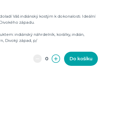
cky
čku
tu
icha
doladí Váš indiánský kostým k dokonalosti. Ideální
u Divokého západu.
ktem: indiánský náhrdelník, korálky, indián,
n, Divoký západ, p/
Do košíku