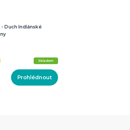
 - Duch indiánské
zny
č
Skladem
Prohlédnout