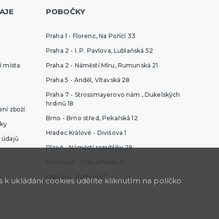
AJE
POBOČKY
Praha 1 - Florenc, Na Poříčí 33
Praha 2 - I. P. Pavlova, Lublaňská 52
í místa
Praha 2 - Náměstí Míru, Rumunská 21
Praha 5 - Anděl, Vltavská 28
Praha 7 - Strossmayerovo nám., Dukelských
hrdinů 18
ní zboží
Brno - Brno střed, Pekařská 12
ky
Hradec Králové - Divišova 1
 údajů
Plzeň - Náměstí republiky 29
Olomouc - Ostružnická 31
Ostrava - Poštovní 5
k ukládání cookies udělíte kliknutím na políčko