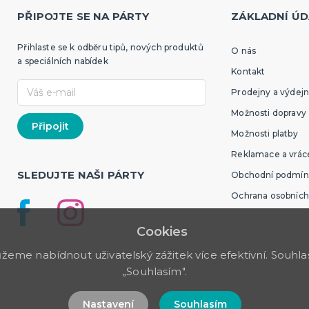
PŘIPOJTE SE NA PÁRTY
ZÁKLADNÍ ÚD
Přihlaste se k odběru tipů, nových produktů
O nás
a speciálních nabídek
Kontakt
Prodejny a výdejn
Možnosti dopravy
Možnosti platby
Reklamace a vráce
SLEDUJTE NAŠI PÁRTY
Obchodní podmín
Ochrana osobních
Cookies
me nabídnout uživatelský zážitek více efektivní. Souhlas 
„Souhlasím".
Nastavení
Souhlasím