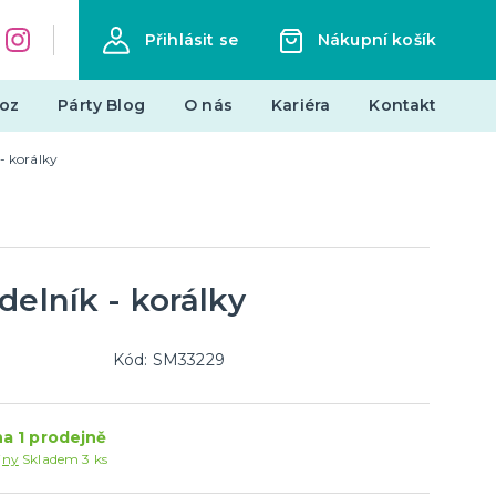
Přihlásit se
Nákupní košík
oz
Párty Blog
O nás
Kariéra
Kontakt
- korálky
Dárky a žertovné předměty
Originální dárky
Žertovné předměty
Stolní hry
delník - korálky
landy
Kód: SM33229
Novinky !
Nové kostýmy a doplňky
a 1 prodejně
je
jny
Skladem 3 ks