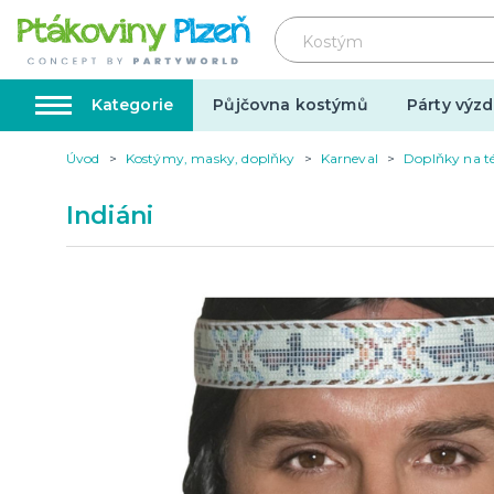
Kategorie
Půjčovna kostýmů
Párty výzd
Úvod
Kostýmy, masky, doplňky
Karneval
Doplňky na t
Kostýmy, masky, doplňky
Karnev
Indiáni
Kostýmy do páru
Karneval
Halloween
Valentýn
Svatba
Dárky pro muže
Svatby v
Dárky pro ženy
Svatebn
Dárky pro oba
Svatebn