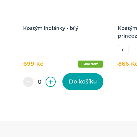
Kostým Indiánky - bílý
Kostým
prince
L
699 Kč
866 K
Skladem
Do košíku