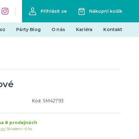
Přihlásit se
Nákupní košík
oz
Párty Blog
O nás
Kariéra
Kontakt
Dárky a žertovné předměty
Originální dárky
Žertovné předměty
Stolní hry
ové
landy
Kód: SM42793
Novinky !
Nové kostýmy a doplňky
a 8 prodejnách
je
jny
Skladem >5 ks