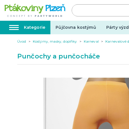
Kategorie
Půjčovna kostýmů
Párty výzd
Úvod
Kostýmy, masky, doplňky
Karneval
Karnevalové 
Kostýmy, masky, doplňky
Karnev
Punčochy a punčocháče
Kostýmy do páru
Karneval
Halloween
Valentýn
Svatba
Dárky pro muže
Svatby v
Dárky pro ženy
Svatebn
Dárky pro oba
Svatebn