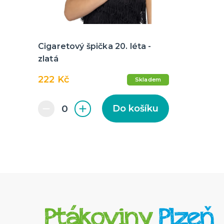
Cigaretový špička 20. léta -
zlatá
222 Kč
Skladem
Do košíku