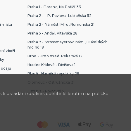
Praha 1 - Florenc, Na Poříčí 33
Praha 2 - I. P. Pavlova, Lublaňská 52
í místa
Praha 2 - Náměstí Míru, Rumunská 21
Praha 5 - Anděl, Vltavská 28
Praha 7 - Strossmayerovo nám., Dukelských
hrdinů 18
ní zboží
Brno - Brno střed, Pekařská 12
ky
Hradec Králové - Divišova 1
 údajů
Plzeň - Náměstí republiky 29
Olomouc - Ostružnická 31
Ostrava - Poštovní 5
k ukládání cookies udělíte kliknutím na políčko