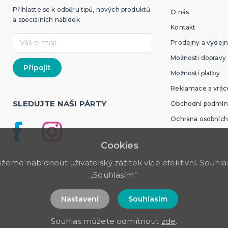
Přihlaste se k odběru tipů, nových produktů
O nás
a speciálních nabídek
Kontakt
Prodejny a výdejn
Možnosti dopravy
Možnosti platby
Reklamace a vráce
SLEDUJTE NAŠI PÁRTY
Obchodní podmín
Ochrana osobních
Cookies
me nabídnout uživatelský zážitek více efektivní. Souhlas 
„Souhlasím".
Nastavení
Souhlasím
Souhlas můžete odmítnout
zde
.