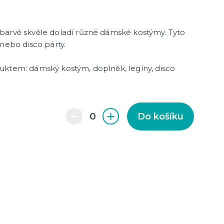
cky
čku
tu
icha
barvě skvěle doladí různé dámské kostýmy. Tyto
 nebo disco párty.
duktem: dámský kostým,
doplněk, legíny, disco
Do košíku