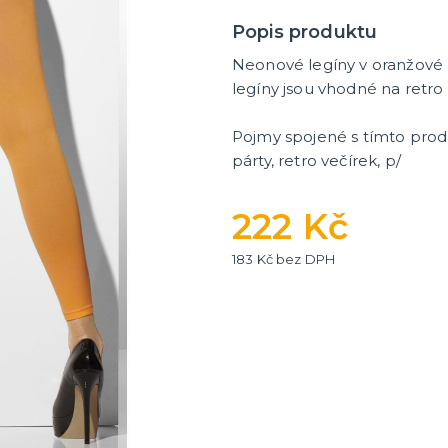
tegorie
další kategorie
 dekorace na stůl
rganzy a mašle
 balónky a hélium
Party nádobí
Brýle na rozlučku
Dárkové rozlučkové tašky
Fotokoutek na rozlučku
Girlandy na rozlučku
Konfety na rozlučku
Rozlučkové podvazky a pla
Závěsné dekorace na rozlu
Doplňky pro budoucí nevěs
Doplňky pro družičky
Doplňky pro budoucího žen
Doplňky pro mládence
Rozlučkové hry
Popis produktu
Neonové legíny v oranžové 
legíny jsou vhodné na retro
Pojmy spojené s tímto pro
párty, retro večírek, p/
222 Kč
183 Kč bez DPH