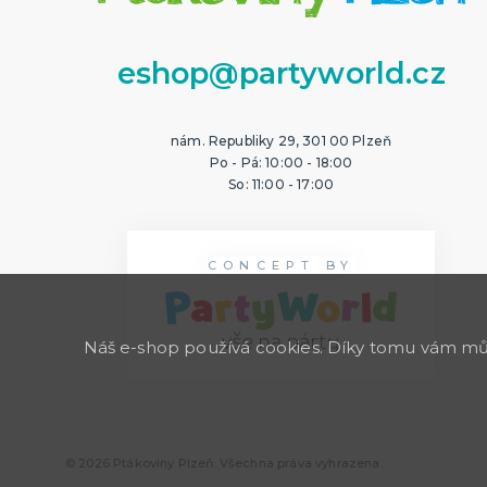
eshop@partyworld.cz
nám. Republiky 29, 301 00 Plzeň
Po - Pá: 10:00 - 18:00
So: 11:00 - 17:00
CONCEPT BY
Náš e-shop používá cookies. Díky tomu vám může
© 2026 Ptákoviny Plzeň. Všechna práva vyhrazena.