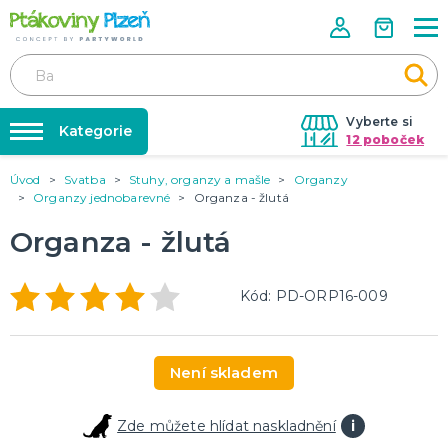
Vyberte si
Kategorie
12 poboček
Úvod
Svatba
Stuhy, organzy a mašle
Organzy
Půjčovna kostýmů
KOSTÝMY, MASKY, DOPLŇKY
Organzy jednobarevné
Organza - žlutá
Kostýmy do páru
Párty výzdoba na klíč
Organza - žlutá
Karneval
Nafukování balónků
Halloween
Prodejny
Kód: PD-ORP16-009
KARNEVALOVÉ KOSTÝMY
Rozvoz
Párty Blog
PÁRTY VÝZDOBA
Není skladem
O nás
Narozeninové oslavy
Párty s tématem
Kariéra
Zde můžete hlídat naskladnění
i
Balónky latexové
Kontakt