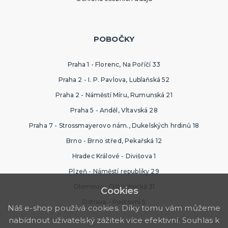
POBOČKY
Praha 1 - Florenc, Na Poříčí 33
Praha 2 - I. P. Pavlova, Lublaňská 52
Praha 2 - Náměstí Míru, Rumunská 21
Praha 5 - Anděl, Vltavská 28
Praha 7 - Strossmayerovo nám., Dukelských hrdinů 18
Brno - Brno střed, Pekařská 12
Hradec Králové - Divišova 1
Plzeň - Náměstí republiky 29
Olomouc - Ostružnická 31
Cookies
Ostrava - Poštovní 5
Náš e-shop používá cookies. Díky tomu vám můžeme
nabídnout uživatelský zážitek více efektivní. Souhlas k