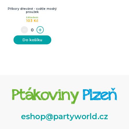
Příbory dřevěné - světle modrý
proužek
Skladem
103 Kč
Do košíku
eshop@partyworld.cz