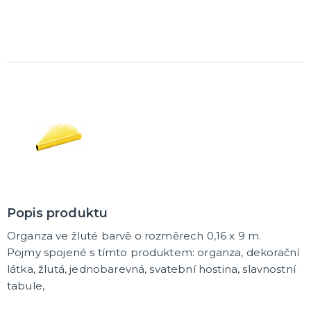
Rozlučkové korunky a závoje
Balónky na rozlučku
Party nádobí
Brýle na rozlučku
Dárkové rozlučkové tašky
Fotokoutek na rozlučku
Girlandy na rozlučku
Konfety na rozlučku
Rozlučkové podvazky a placky
Závěsné dekorace na rozlučku
Doplňky pro budoucí nevěstu
Doplňky pro družičky
Doplňky pro budoucího ženicha
Doplňky pro mládence
Rozlučkové hry
DALŠÍ KATEGORIE
NOVINKY !
Nové kostýmy a doplňky
Popis produktu
Organza ve žluté barvě o rozměrech 0,16 x 9 m.
Pojmy spojené s tímto produktem: organza, dekorační
látka, žlutá, jednobarevná, svatební hostina, slavnostní
tabule,