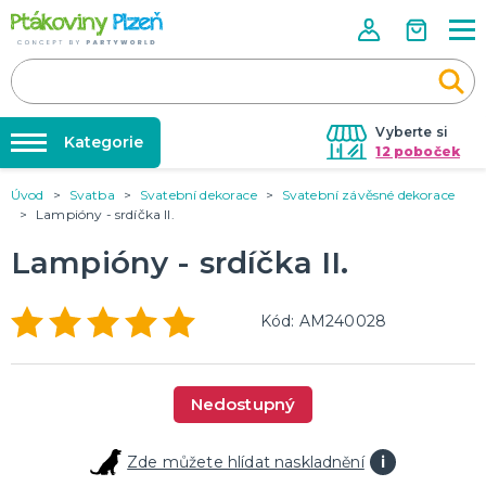
Vyberte si
Kategorie
12 poboček
Úvod
Svatba
Svatební dekorace
Svatební závěsné dekorace
Půjčovna kostýmů
KOSTÝMY, MASKY, DOPLŇKY
Lampióny - srdíčka II.
Kostýmy do páru
Párty výzdoba na klíč
Lampióny - srdíčka II.
Karneval
Nafukování balónků
Halloween
Prodejny
Kód: AM240028
KARNEVALOVÉ KOSTÝMY
Rozvoz
Párty Blog
PÁRTY VÝZDOBA
Nedostupný
O nás
Narozeninové oslavy
Párty s tématem
Kariéra
Zde můžete hlídat naskladnění
i
Balónky latexové
Kontakt