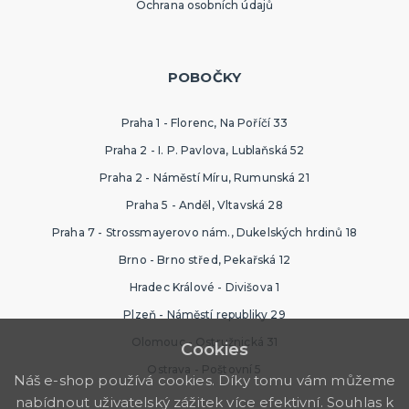
Ochrana osobních údajů
POBOČKY
Praha 1 - Florenc, Na Poříčí 33
Praha 2 - I. P. Pavlova, Lublaňská 52
Praha 2 - Náměstí Míru, Rumunská 21
Praha 5 - Anděl, Vltavská 28
Praha 7 - Strossmayerovo nám., Dukelských hrdinů 18
Brno - Brno střed, Pekařská 12
Hradec Králové - Divišova 1
Plzeň - Náměstí republiky 29
Olomouc - Ostružnická 31
Cookies
Ostrava - Poštovní 5
Náš e-shop používá cookies. Díky tomu vám můžeme
nabídnout uživatelský zážitek více efektivní. Souhlas k