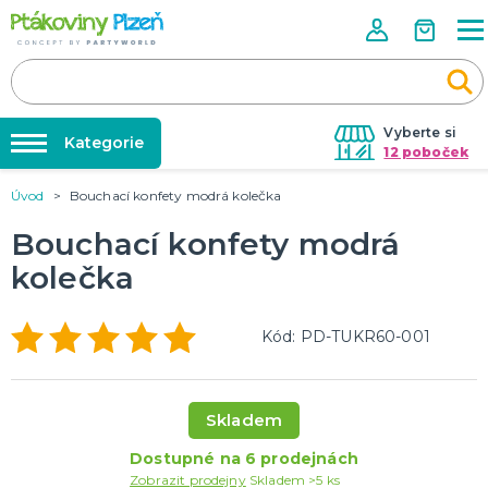
Vyberte si
Kategorie
12 poboček
Úvod
Bouchací konfety modrá kolečka
Půjčovna kostýmů
KOSTÝMY, MASKY, DOPLŇKY
Kostýmy do páru
Bouchací konfety modrá
Párty výzdoba na klíč
Karneval
kolečka
Nafukování balónků
Halloween
Prodejny
Kód: PD-TUKR60-001
KARNEVALOVÉ KOSTÝMY
Rozvoz
Párty Blog
PÁRTY VÝZDOBA
O nás
Skladem
Narozeninové oslavy
Párty s tématem
Kariéra
Dostupné na 6 prodejnách
Balónky latexové
Zobrazit prodejny
Skladem >5 ks
Kontakt