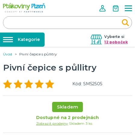
Vyberte si
Kategorie
12 poboček
Úvod
Pivní čepice s půllitry
Půjčovna kostýmů
KOSTÝMY, MASKY, DOPLŇKY
Kostýmy do páru
Pivní čepice s půllitry
Párty výzdoba na klíč
Karneval
Nafukování balónků
Halloween
Kód: SM52505
Prodejny
KARNEVALOVÉ KOSTÝMY
Rozvoz
Párty Blog
Skladem
PÁRTY VÝZDOBA
O nás
Narozeninové oslavy
Dostupné na 2 prodejnách
Párty s tématem
Kariéra
Zobrazit prodejny
Skladem 3 ks
Balónky latexové
Kontakt