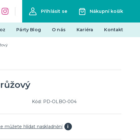
Přihlásit se
Nákupní košík
oz
Párty Blog
O nás
Kariéra
Kontakt
ůžový
Dárky a žertovné předměty
Originální dárky
Žertovné předměty
Stolní hry
 růžový
landy
Kód: PD-OLBO-004
Novinky !
Nové kostýmy a doplňky
e můžete hlídat naskladnění
i
je