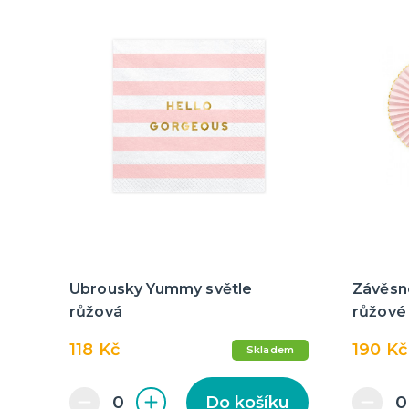
Ubrousky Yummy světle
Závěsn
růžová
růžové
118 Kč
190 Kč
Skladem
Do košíku