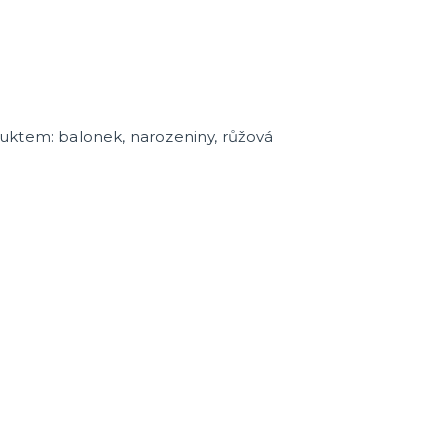
cky
čku
tu
icha
uktem: balonek, narozeniny, růžová