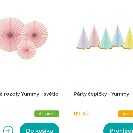
é rozety Yummy - světle
Párty čepičky - Yummy
87 Kč
Skladem
Není 
Do košíku
Prohléd