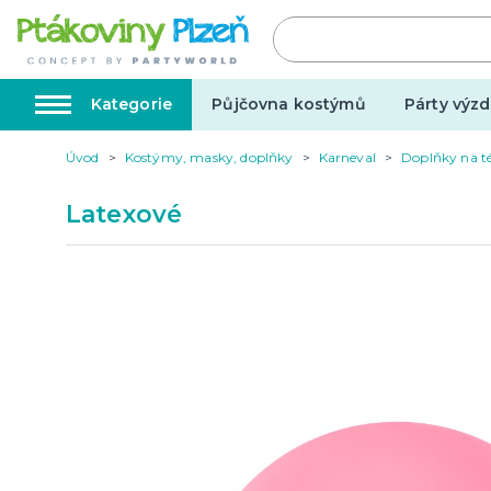
Kategorie
Půjčovna kostýmů
Párty výzd
Úvod
Kostýmy, masky, doplňky
Karneval
Doplňky na t
Kostýmy, masky, doplňky
Karnev
Latexové
Kostýmy do páru
Karneval
Halloween
Valentýn
Svatba
Dárky pro muže
Svatby v
Dárky pro ženy
Svatebn
Dárky pro oba
Svatebn