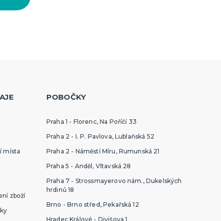
AJE
POBOČKY
Praha 1 - Florenc, Na Poříčí 33
Praha 2 - I. P. Pavlova, Lublaňská 52
í místa
Praha 2 - Náměstí Míru, Rumunská 21
Praha 5 - Anděl, Vltavská 28
Praha 7 - Strossmayerovo nám., Dukelských
hrdinů 18
ní zboží
Brno - Brno střed, Pekařská 12
ky
Hradec Králové - Divišova 1