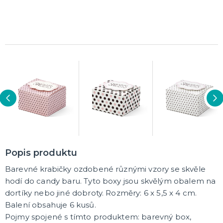
Rozlučkové korunky a závoje
Balónky na rozlučku
Party nádobí
Brýle na rozlučku
Dárkové rozlučkové tašky
Fotokoutek na rozlučku
Girlandy na rozlučku
Konfety na rozlučku
Rozlučkové podvazky a placky
Závěsné dekorace na rozlučku
Doplňky pro budoucí nevěstu
Doplňky pro družičky
Doplňky pro budoucího ženicha
Doplňky pro mládence
Rozlučkové hry
DALŠÍ KATEGORIE
NOVINKY !
Nové kostýmy a doplňky
Popis produktu
Barevné krabičky ozdobené různými vzory se skvěle
hodí do candy baru. Tyto boxy jsou skvělým obalem na
dortíky nebo jiné dobroty. Rozměry: 6 x 5,5 x 4 cm.
Balení obsahuje 6 kusů.
Pojmy spojené s tímto produktem: barevný box,