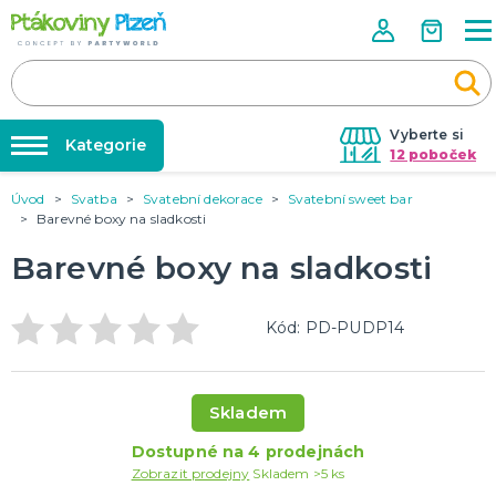
Vyberte si
Kategorie
12 poboček
Úvod
Svatba
Svatební dekorace
Svatební sweet bar
Půjčovna kostýmů
KOSTÝMY, MASKY, DOPLŇKY
Barevné boxy na sladkosti
Kostýmy do páru
Párty výzdoba na klíč
Barevné boxy na sladkosti
Karneval
Nafukování balónků
Halloween
Prodejny
Kód: PD-PUDP14
KARNEVALOVÉ KOSTÝMY
Rozvoz
Párty Blog
PÁRTY VÝZDOBA
Skladem
O nás
Narozeninové oslavy
Párty s tématem
Dostupné na 4 prodejnách
Kariéra
Zobrazit prodejny
Skladem >5 ks
Balónky latexové
Kontakt