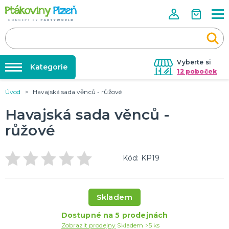
Vyberte si
Kategorie
12 poboček
Úvod
Havajská sada věnců - růžové
Půjčovna kostýmů
KOSTÝMY, MASKY, DOPLŇKY
Kostýmy do páru
Havajská sada věnců -
Párty výzdoba na klíč
Karneval
růžové
Nafukování balónků
Halloween
Prodejny
Kód: KP19
KARNEVALOVÉ KOSTÝMY
Rozvoz
Párty Blog
PÁRTY VÝZDOBA
O nás
Skladem
Narozeninové oslavy
Párty s tématem
Kariéra
Dostupné na 5 prodejnách
Balónky latexové
Zobrazit prodejny
Skladem >5 ks
Kontakt