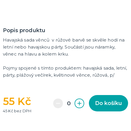
Rozlučkové korunky a závoje
Balónky na rozlučku
Party nádobí
Brýle na rozlučku
Dárkové rozlučkové tašky
Fotokoutek na rozlučku
Girlandy na rozlučku
Konfety na rozlučku
Rozlučkové podvazky a placky
Závěsné dekorace na rozlučku
Doplňky pro budoucí nevěstu
Doplňky pro družičky
Doplňky pro budoucího ženicha
Doplňky pro mládence
Rozlučkové hry
DALŠÍ KATEGORIE
Popis produktu
NOVINKY !
Havajská sada věnců v růžové barvě se skvěle hodí na
Nové kostýmy a doplňky
letní nebo havajskou párty. Součástí jsou náramky,
věnec na hlavu a kolem krku.
Pojmy spojené s tímto produktem: havajská sada, letní,
párty, plážový večírek, květinové věnce, růžová, p/
55 Kč
Do košíku
45 Kč bez DPH