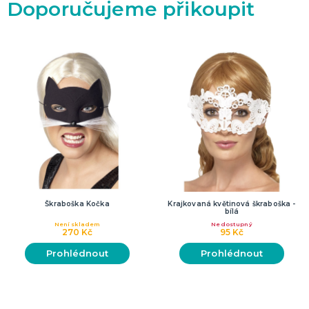
Doporučujeme přikoupit
Škraboška Kočka
Krajkovaná květinová škraboška -
bílá
Není skladem
Nedostupný
270 Kč
95 Kč
Prohlédnout
Prohlédnout