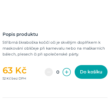
Rozlučkové korunky a závoje
Balónky na rozlučku
Party nádobí
Brýle na rozlučku
Dárkové rozlučkové tašky
Fotokoutek na rozlučku
Girlandy na rozlučku
Konfety na rozlučku
Rozlučkové podvazky a placky
Závěsné dekorace na rozlučku
Doplňky pro budoucí nevěstu
Doplňky pro družičky
Doplňky pro budoucího ženicha
Doplňky pro mládence
Rozlučkové hry
DALŠÍ KATEGORIE
NOVINKY !
Nové kostýmy a doplňky
Popis produktu
Stříbrná škraboška kočičí oči je skvělým doplňkem k
maskování obličeje při karnevalu nebo na maškarních
bálech, plesech či při společenské párty.
63 Kč
Do košíku
52 Kč bez DPH