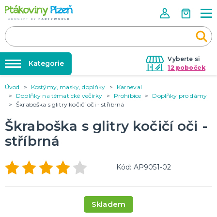
Vyberte si
Kategorie
12 poboček
Úvod
Kostýmy, masky, doplňky
Karneval
Půjčovna kostýmů
KOSTÝMY, MASKY, DOPLŇKY
Doplňky na tématické večírky
Prohibice
Doplňky pro dámy
Kostýmy do páru
Škraboška s glitry kočičí oči - stříbrná
Párty výzdoba na klíč
Karneval
Nafukování balónků
Škraboška s glitry kočičí oči -
Halloween
Prodejny
stříbrná
KARNEVALOVÉ KOSTÝMY
Rozvoz
Kód: AP9051-02
Párty Blog
PÁRTY VÝZDOBA
O nás
Narozeninové oslavy
Párty s tématem
Kariéra
Skladem
Balónky latexové
Kontakt