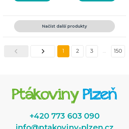
Načíst další produkty
1
2
3
…
150
+420 773 603 090
info@ptakoviny-plzen.cz