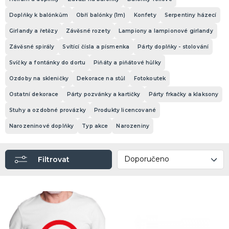
Helium a doplňky
Závaží na balónky
Balónky fóliové
Doplňky k balónkům
Obří balónky (1m)
Konfety
Serpentiny házecí
Girlandy a řetězy
Závěsné rozety
Lampiony a lampionové girlandy
Závěsné spirály
Svítící čísla a písmenka
Párty doplňky - stolování
Svíčky a fontánky do dortu
Piňáty a piňátové hůlky
Ozdoby na skleničky
Dekorace na stůl
Fotokoutek
Ostatní dekorace
Párty pozvánky a kartičky
Párty frkačky a klaksony
Stuhy a ozdobné provázky
Produkty licencované
Narozeninové doplňky
Typ akce
Narozeniny
DALŠÍ KATEGORIE
Doplňky k balónkům
Obří balónky (1m)
Konfety
Serpentiny házecí
DÁRKY A ŽERTOVNÉ PŘEDMĚTY
Girlandy a řetězy
Závěsné rozety
Lampiony a lampionové girlandy
Originální dárky
Závěsné spirály
Svítící čísla a písmenka
Párty doplňky - stolování
Žertovné předměty
Stolní hry
Svíčky a fontánky do dortu
Piňáty a piňátové hůlky
Ozdoby na skleničky
Dekorace na stůl
Fotokoutek
VALENTÝN
Ostatní dekorace
Párty pozvánky a kartičky
Párty frkačky a klaksony
Dárky pro muže
Dárky pro ženy
Stuhy a ozdobné provázky
Produkty licencované
Dárky pro oba
Narozeninové doplňky
Typ akce
Narozeniny
SVATBA
Filtrovat
Svatby v barevných variantách
Svatební dekorace
Svatební doplňky
Svatební dekorace na stůl
Stuhy, organzy a mašle
Svatební balónky a hélium
DALŠÍ KATEGORIE
ROZLUČKA SE SVOBODOU
Šerpy na rozlučku