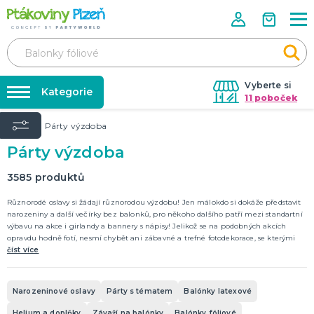
Vyberte si
Kategorie
11 poboček
Úvod
Párty výzdoba
Půjčovna kostýmů
KOSTÝMY, MASKY, DOPLŇKY
Párty výzdoba
Kostýmy do páru
Párty výzdoba na klíč
Karneval
Nafukování balónků
3585
produktů
Halloween
Prodejny
Různorodé oslavy si žádají různorodou výzdobu! Jen málokdo si dokáže představit
narozeniny a další večírky bez balonků, pro někoho dalšího patří mezi standartní
KARNEVALOVÉ KOSTÝMY
Rozvoz
výbavu na akce i girlandy a bannery s nápisy! Jelikož se na podobných akcích
opravdu hodně fotí, nesmí chybět ani zábavné a trefné fotodekorace, se kterými
Párty Blog
budou Vaše snímky skutečně jedinečné!
číst více
PÁRTY VÝZDOBA
O nás
Narozeninové oslavy
Párty s tématem
Kariéra
Narozeninové oslavy
Párty s tématem
Balónky latexové
Balónky latexové
Kontakt
Helium a doplňky
Závaží na balónky
Balónky fóliové