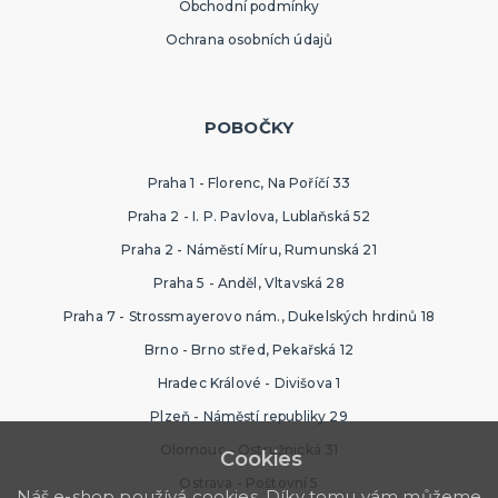
Obchodní podmínky
Ochrana osobních údajů
POBOČKY
Praha 1 - Florenc, Na Poříčí 33
Praha 2 - I. P. Pavlova, Lublaňská 52
Praha 2 - Náměstí Míru, Rumunská 21
Praha 5 - Anděl, Vltavská 28
Praha 7 - Strossmayerovo nám., Dukelských hrdinů 18
Brno - Brno střed, Pekařská 12
Hradec Králové - Divišova 1
Plzeň - Náměstí republiky 29
Olomouc - Ostružnická 31
Cookies
Ostrava - Poštovní 5
Náš e-shop používá cookies. Díky tomu vám můžeme