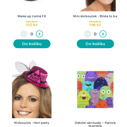
Make-up černá FX
Mini klobouček - Bride to be
Skladem
Skladem
103 Kč
198 Kč
Do košíku
Do košíku
Klobouček - Hen party
Dětské ubrousky – fialová
monstra