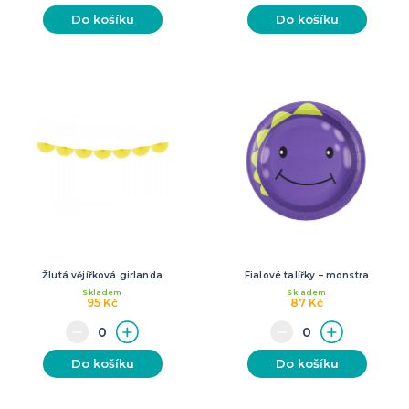
Do košíku
Do košíku
Žlutá vějířková girlanda
Fialové talířky – monstra
Skladem
Skladem
95 Kč
87 Kč
Do košíku
Do košíku