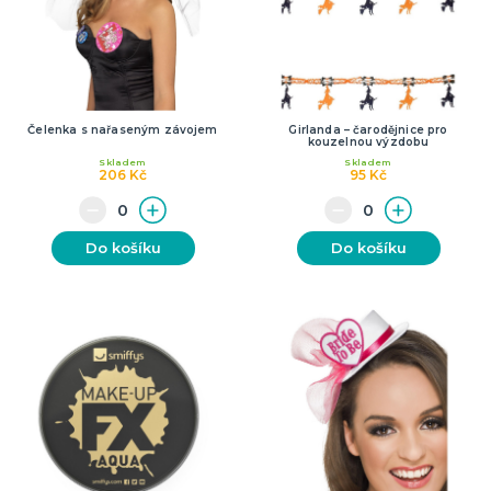
Čelenka s nařaseným závojem
Girlanda – čarodějnice pro
kouzelnou výzdobu
Skladem
Skladem
206 Kč
95 Kč
Do košíku
Do košíku