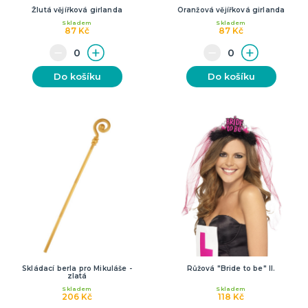
Žlutá vějířková girlanda
Oranžová vějířková girlanda
Skladem
Skladem
87 Kč
87 Kč
Do košíku
Do košíku
Skládací berla pro Mikuláše -
Růžová "Bride to be" II.
zlatá
Skladem
Skladem
206 Kč
118 Kč