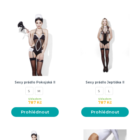
Sexy prádlo Pokojská II
Sexy prádlo Jeptiška II
S
M
S
L
Skladem
Skladem
787 Kč
787 Kč
Prohlédnout
Prohlédnout