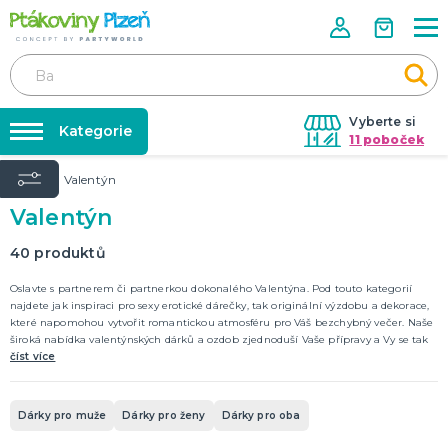
Vyberte si
Kategorie
11 poboček
Úvod
Valentýn
Půjčovna kostýmů
KOSTÝMY, MASKY, DOPLŇKY
Valentýn
Kostýmy do páru
Párty výzdoba na klíč
Karneval
Nafukování balónků
40
produktů
Halloween
Prodejny
Oslavte s partnerem či partnerkou dokonalého Valentýna. Pod touto kategorií
najdete jak inspiraci pro sexy erotické dárečky, tak originální výzdobu a dekorace,
KARNEVALOVÉ KOSTÝMY
Rozvoz
které napomohou vytvořit romantickou atmosféru pro Váš bezchybný večer. Naše
široká nabídka valentýnských dárků a ozdob zjednoduší Vaše přípravy a Vy se tak
Párty Blog
můžete zcela bez obav oddat své drahé polovičce.
číst více
PÁRTY VÝZDOBA
O nás
Narozeninové oslavy
Párty s tématem
Kariéra
Dárky pro muže
Dárky pro ženy
Dárky pro oba
Balónky latexové
Kontakt