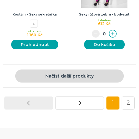
Kostým - Sexy sekretářka
Sexy růžová zebra - bodysuit
Skladem
612 Kč
S
Skladem
1 160 Kč
Prohlédnout
Do košíku
Načíst další produkty
1
2