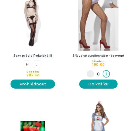
Sexy prádlo Pokojská III
Síťované punčocháče - červené
Skladem
190 Kč
M
L
Skladem
787 Kč
Prohlédnout
Do košíku