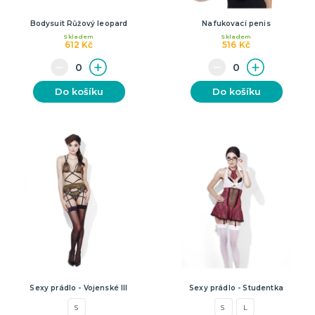
Bodysuit Růžový leopard
Nafukovací penis
Skladem
Skladem
612 Kč
516 Kč
Do košíku
Do košíku
Sexy prádlo - Vojenské III
Sexy prádlo - Studentka
S
S
L