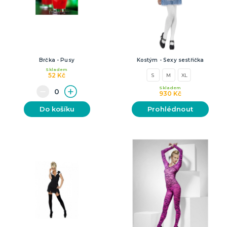
Brčka - Pusy
Kostým - Sexy sestřička
Skladem
52 Kč
S
M
XL
Skladem
930 Kč
Do košíku
Prohlédnout