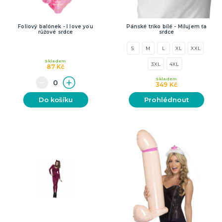
Foliový balónek - I love you
Pánské triko bílé - Milujem ťa
růžové srdce
srdce
S
M
L
XL
XXL
Skladem
3XL
4XL
87 Kč
Skladem
349 Kč
Do košíku
Prohlédnout