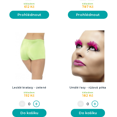
Skladem
Skladem
612 Kč
787 Kč
Prohlédnout
Prohlédnout
Lesklé kraťasy - zelené
Umělé řasy - růžová pírka
Skladem
Skladem
192 Kč
182 Kč
Do košíku
Do košíku