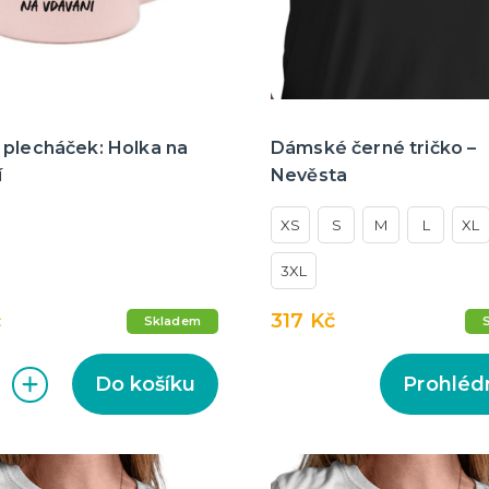
 plecháček: Holka na
Dámské černé tričko –
í
Nevěsta
XS
S
M
L
XL
3XL
č
317 Kč
Skladem
Do košíku
Prohléd