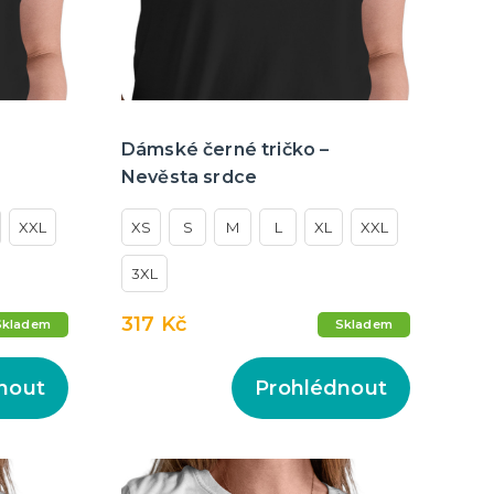
Dámské černé tričko –
Nevěsta srdce
XXL
XS
S
M
L
XL
XXL
3XL
317 Kč
Skladem
Skladem
nout
Prohlédnout