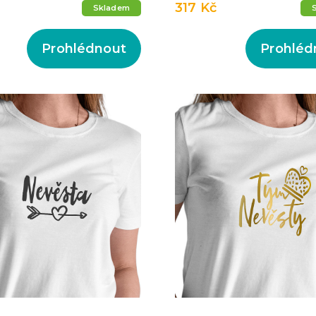
317 Kč
Skladem
Prohlédnout
Prohléd