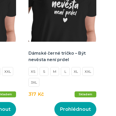
cky
čku
tu
icha
Dámské černé tričko – Být
nevěsta není prdel
XXL
XS
S
M
L
XL
XXL
3XL
317 Kč
Skladem
Skladem
nout
Prohlédnout