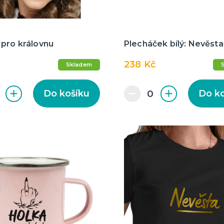
 pro královnu
Plecháček bílý: Nevěst
238 Kč
Skladem
Do košíku
Do k