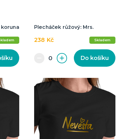
a koruna
Plecháček růžový: Mrs.
238 Kč
Skladem
Skladem
ošíku
Do košíku