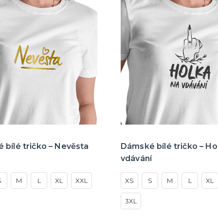
bílé tričko – Nevěsta
Dámské bílé tričko – Ho
vdávání
S
M
L
XL
XXL
XS
S
M
L
XL
3XL