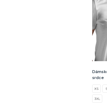
Dámské 
srdce
XS
3XL