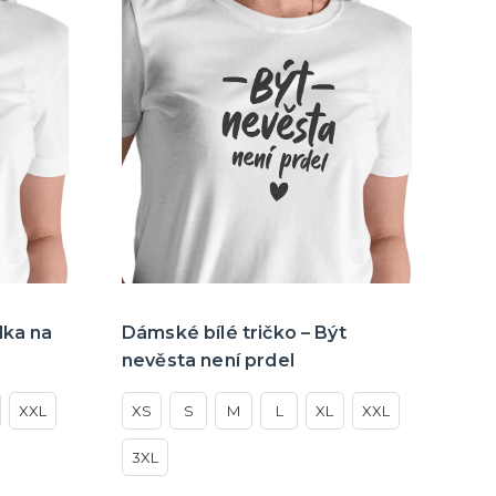
lka na
Dámské bílé tričko – Být
nevěsta není prdel
XXL
XS
S
M
L
XL
XXL
3XL