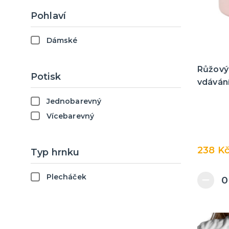
Pohlaví
Dámské
Růžový
Potisk
vdáván
Jednobarevný
Vícebarevný
238 K
Typ hrnku
Plecháček