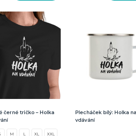
 černé tričko – Holka
Plecháček bílý: Holka n
vání
vdávání
S
M
L
XL
XXL