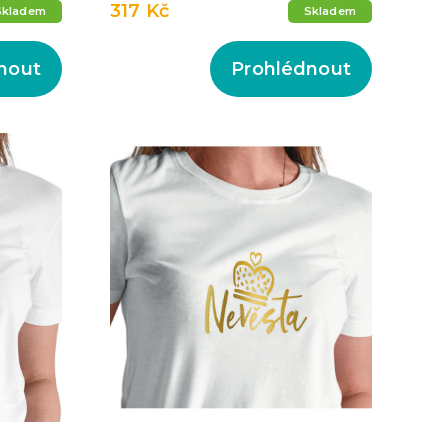
317 Kč
Skladem
Skladem
nout
Prohlédnout