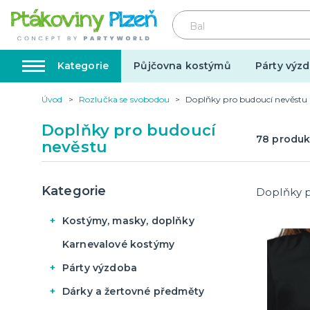
Kategorie
Půjčovna kostýmů
Párty výzd
Úvod
Rozlučka se svobodou
Doplňky pro budoucí nevěstu
Kostýmy, masky, doplňky
Karnev
Doplňky pro budoucí
78
produk
nevěstu
Kostýmy do páru
Karneval
Halloween
Kategorie
Doplňky p
Kostýmy, masky, doplňky
Kostýmy do páru
Valentýn
Svatba
Karnevalové kostýmy
Karneval
Párty výzdoba
Dárky pro muže
Svatby v
Dámské karnevalové
Dárky pro ženy
Svatebn
Halloween
Narozeninové oslavy
Dárky a žertovné předměty
kostýmy
Dárky pro oba
Svatebn
Halloweenské masky
Konfety a girlandy
Párty s tématem
Originální dárky