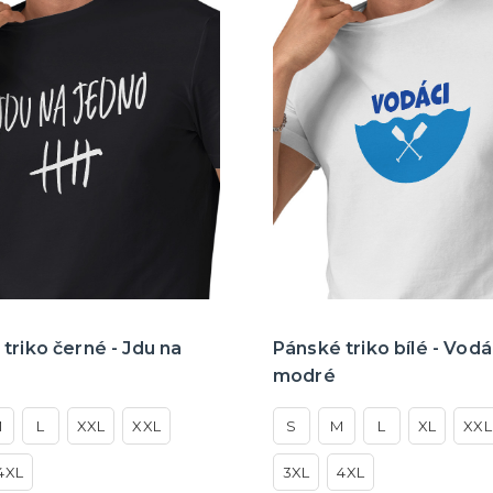
triko černé - Jdu na
Pánské triko bílé - Vodá
modré
M
L
XXL
XXL
S
M
L
XL
XXL
4XL
3XL
4XL