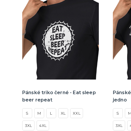
Pánské triko černé - Eat sleep
Pánské 
beer repeat
jedno
S
M
L
XL
XXL
S
3XL
4XL
3XL