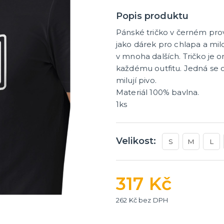
tegorie
další kategorie
 dekorace na stůl
rganzy a mašle
 balónky a hélium
Party nádobí
Brýle na rozlučku
Dárkové rozlučkové tašky
Fotokoutek na rozlučku
Girlandy na rozlučku
Konfety na rozlučku
Rozlučkové podvazky a pla
Závěsné dekorace na rozlu
Doplňky pro budoucí nevěs
Doplňky pro družičky
Doplňky pro budoucího žen
Doplňky pro mládence
Rozlučkové hry
Popis produktu
Pánské tričko v černém pro
jako dárek pro chlapa a milov
v mnoha dalších. Tričko je o
každému outfitu. Jedná se o
milují pivo.
Materiál 100% bavlna.
1ks
Velikost:
S
M
L
317 Kč
262 Kč bez DPH