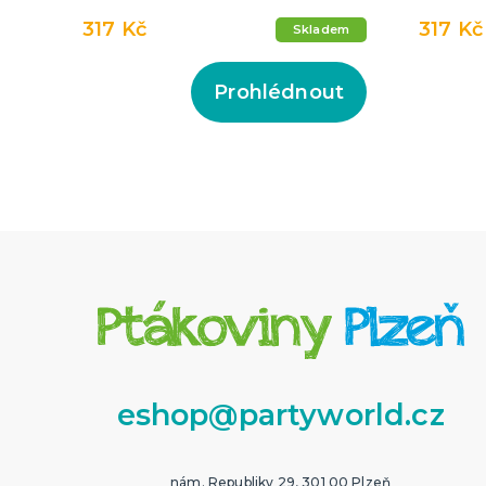
317 Kč
317 Kč
Skladem
Prohlédnout
eshop@partyworld.cz
nám. Republiky 29, 301 00 Plzeň