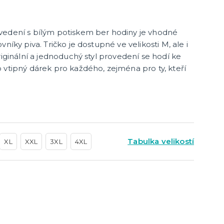
cky
čku
tu
icha
vedení s bílým potiskem ber hodiny je vhodné
níky piva. Tričko je dostupné ve velikosti M, ale i
riginální a jednoduchý styl provedení se hodí ke
 vtipný dárek pro každého, zejména pro ty, kteří
Tabulka velikostí
XL
XXL
3XL
4XL