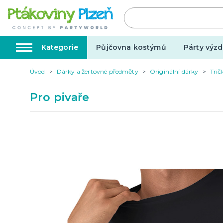
Kategorie
Půjčovna kostýmů
Párty výzd
Úvod
Dárky a žertovné předměty
Originální dárky
Trič
Kostýmy, masky, doplňky
Karnev
Pro pivaře
Kostýmy do páru
Karneval
Halloween
Valentýn
Svatba
Dárky pro muže
Svatby v
Dárky pro ženy
Svatebn
Dárky pro oba
Svatebn