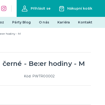
Přihlásit se
Nákupní košík
oz
Párty Blog
O nás
Kariéra
Kontakt
Be:er hodiny - M
Dárky a žertovné předměty
Originální dárky
Žertovné předměty
Stolní hry
- černé - Be:er hodiny - M
landy
Kód: PWTR00002
Novinky !
Nové kostýmy a doplňky
je