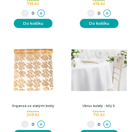
Skladem
Skladem
795 Kč
476 Kč
Do košíku
Do košíku
Organza se zlatými květy
Ubrus kulatý - bílý II.
Skladem
Skladem
209 Kč
715 Kč