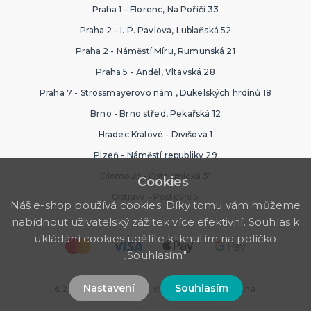
Praha 1 - Florenc, Na Poříčí 33
Praha 2 - I. P. Pavlova, Lublaňská 52
Praha 2 - Náměstí Míru, Rumunská 21
Praha 5 - Anděl, Vltavská 28
Praha 7 - Strossmayerovo nám., Dukelských hrdinů 18
Brno - Brno střed, Pekařská 12
Hradec Králové - Divišova 1
Plzeň - Náměstí republiky 29
Olomouc - Ostružnická 31
Cookies
Ostrava - Poštovní 5
Náš e-shop používá cookies. Díky tomu vám můžeme
nabídnout uživatelský zážitek více efektivní. Souhlas k
ukládání cookies udělíte kliknutím na políčko
„Souhlasím".
Nastavení
Souhlasím
© 2026 Ptákoviny Plzeň. Všechna práva vyhrazena.