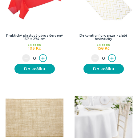
Praktický plastový ubrus červený
Dekorativní organza - zlaté
137 × 274 cm
hvězdičky
Skladem
Skladem
103 Kč
158 Kč
Do košíku
Do košíku