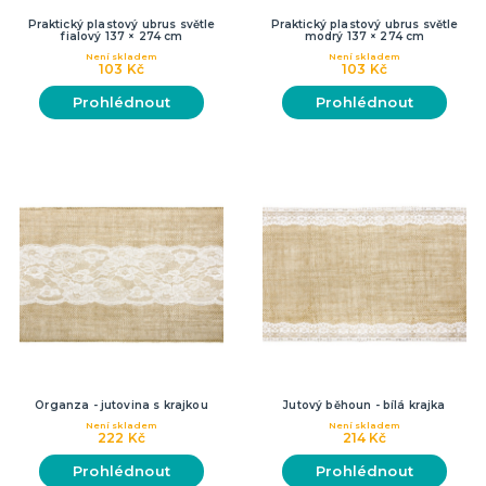
Praktický plastový ubrus světle
Praktický plastový ubrus světle
fialový 137 × 274 cm
modrý 137 × 274 cm
Není skladem
Není skladem
103 Kč
103 Kč
Prohlédnout
Prohlédnout
Organza - jutovina s krajkou
Jutový běhoun - bílá krajka
Není skladem
Není skladem
222 Kč
214 Kč
Prohlédnout
Prohlédnout