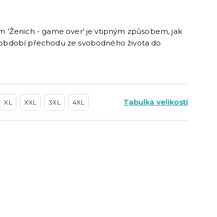
cky
čku
tu
icha
m 'Ženich - game over' je vtipným způsobem, jak
v období přechodu ze svobodného života do
Tabulka velikostí
XL
XXL
3XL
4XL