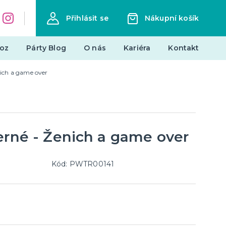
Přihlásit se
Nákupní košík
oz
Párty Blog
O nás
Kariéra
Kontakt
nich a game over
Dárky a žertovné předměty
Originální dárky
Žertovné předměty
Stolní hry
erné - Ženich a game over
landy
Kód: PWTR00141
Novinky !
Nové kostýmy a doplňky
je