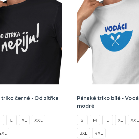
triko černé - Od zítřka
Pánské triko bílé - Vodá
modré
M
L
XL
XXL
S
M
L
XL
XXL
4XL
3XL
4XL