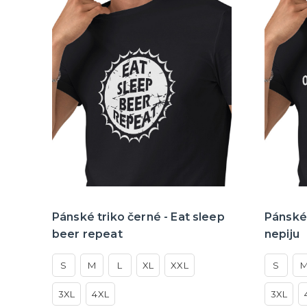
Pánské triko černé - Eat sleep
Pánské 
beer repeat
nepiju
S
M
L
XL
XXL
S
3XL
4XL
3XL