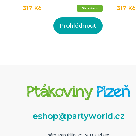
317 Kč
317 Kč
Skladem
Prohlédnout
eshop@partyworld.cz
nám. Republiky 29, 301 00 Plzeň