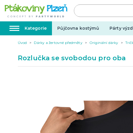
Kategorie
Půjčovna kostýmů
Párty výzd
Úvod
Dárky a žertovné předměty
Originální dárky
Trič
Kostýmy, masky, doplňky
Karnev
Rozlučka se svobodou pro oba
Kostýmy do páru
Karneval
Halloween
Valentýn
Svatba
Dárky pro muže
Svatby v
Dárky pro ženy
Svatebn
Dárky pro oba
Svatebn