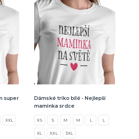
m super
Dámské triko bílé - Nejlepší
maminka srdce
XXL
XS
S
M
M
L
L
XL
XXL
3XL