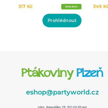
317 Kč
349 K
Skladem
Prohlédnout
eshop@partyworld.cz
nám. Republiky 29, 301 00 Plzeň