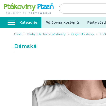
Kategorie
Půjčovna kostýmů
Párty výzd
Úvod
Dárky a žertovné předměty
Originální dárky
Trič
Kostýmy, masky, doplňky
Karnev
Dámská
Kostýmy do páru
Karneval
Halloween
Valentýn
Svatba
Dárky pro muže
Svatby v
Dárky pro ženy
Svatebn
Dárky pro oba
Svatebn