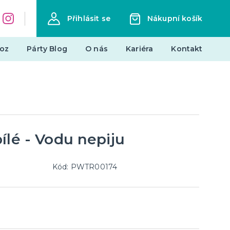
Přihlásit se
Nákupní košík
oz
Párty Blog
O nás
Kariéra
Kontakt
Dárky a žertovné předměty
Originální dárky
Žertovné předměty
Stolní hry
ílé - Vodu nepiju
landy
Kód: PWTR00174
Novinky !
Nové kostýmy a doplňky
je