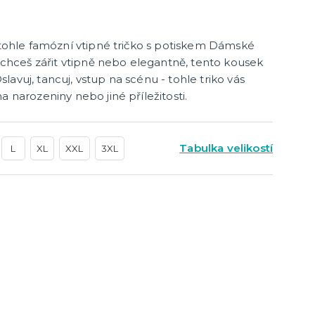
cky
čku
tu
icha
u tohle famózní vtipné tričko s potiskem Dámské
a chceš zářit vtipně nebo elegantně, tento kousek
avuj, tancuj, vstup na scénu - tohle triko vás
a narozeniny nebo jiné příležitosti.
Tabulka velikostí
L
XL
XXL
3XL