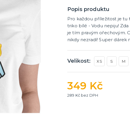
tegorie
další kategorie
 dekorace na stůl
rganzy a mašle
 balónky a hélium
Party nádobí
Brýle na rozlučku
Dárkové rozlučkové tašky
Fotokoutek na rozlučku
Girlandy na rozlučku
Konfety na rozlučku
Rozlučkové podvazky a pla
Závěsné dekorace na rozlu
Doplňky pro budoucí nevěs
Doplňky pro družičky
Doplňky pro budoucího žen
Doplňky pro mládence
Rozlučkové hry
Popis produktu
Pro každou příležitost je t
triko bílé - Vodu nepiju! Zd
je tím pravým ořechovým. Osl
nikdy nezradí! Super dárek n
Velikost:
XS
S
M
349 Kč
289 Kč bez DPH