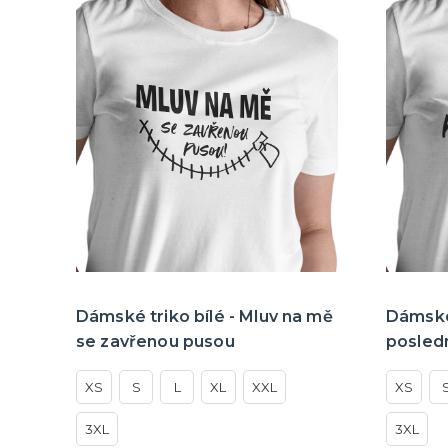
Dámské triko bílé - Mluv na mě
Dámské 
se zavřenou pusou
posledn
XS
S
L
XL
XXL
XS
3XL
3XL