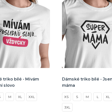
triko bílé - Mívám
Dámské triko bílé - Jse
í slovo
máma
S
M
XL
XXL
XS
S
M
L
XL
3XL