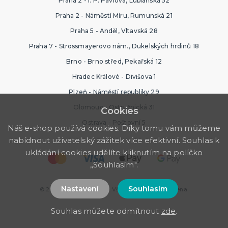
Praha 2 - I. P. Pavlova, Lublaňská 52
Praha 2 - Náměstí Míru, Rumunská 21
Praha 5 - Anděl, Vltavská 28
Praha 7 - Strossmayerovo nám., Dukelských hrdinů 18
Brno - Brno střed, Pekařská 12
Hradec Králové - Divišova 1
Plzeň - Náměstí republiky 29
Olomouc - Ostružnická 31
Cookies
Ostrava - Poštovní 5
Náš e-shop používá cookies. Díky tomu vám můžeme
nabídnout uživatelský zážitek více efektivní. Souhlas k
ukládání cookies udělíte kliknutím na políčko
„Souhlasím".
Nastavení
Souhlasím
© 2026 Ptákoviny Plzeň. Všechna práva vyhrazena.
Souhlas můžete odmítnout
zde
.