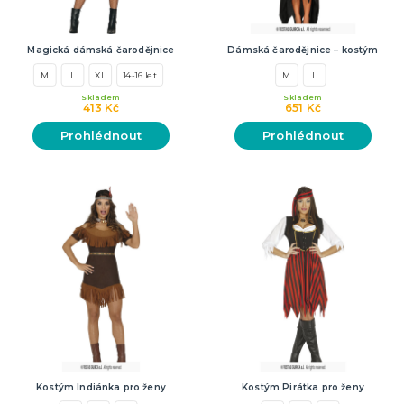
Magická dámská čarodějnice
Dámská čarodějnice – kostým
M
L
XL
14-16 let
M
L
Skladem
Skladem
413 Kč
651 Kč
Prohlédnout
Prohlédnout
Kostým Indiánka pro ženy
Kostým Pirátka pro ženy