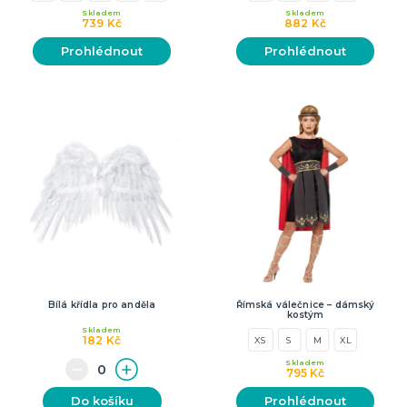
Skladem
Skladem
739 Kč
882 Kč
Prohlédnout
Prohlédnout
Bílá křídla pro anděla
Římská válečnice – dámský
kostým
Skladem
182 Kč
XS
S
M
XL
Skladem
795 Kč
Do košíku
Prohlédnout