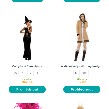
Vychytralá čarodějnice
Arktická lady – dámský kostým
XS
S
M
L
M
XXL
Skladem
Skladem
962 Kč
87 Kč
Prohlédnout
Prohlédnout