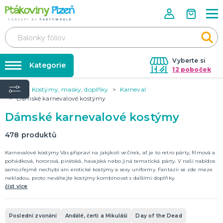
Vyberte si
Kategorie
12 poboček
Úvod
Kostýmy, masky, doplňky
Karneval
Půjčovna kostýmů
KOSTÝMY, MASKY, DOPLŇKY
Dámské karnevalové kostýmy
Kostýmy do páru
Párty výzdoba na klíč
Dámské karnevalové kostýmy
Karneval
Nafukování balónků
Halloween
478
produktů
Prodejny
Karnevalové kostýmy Vás připraví na jakýkoli večírek, ať je to retro párty, filmová a
KARNEVALOVÉ KOSTÝMY
Rozvoz
pohádková, hororová, pirátská, havajská nebo jiná tematická párty. V naší nabídce
samozřejmě nechybí ani erotické kostýmy a sexy uniformy. Fantazii se zde meze
Párty Blog
nekladou, proto neváhejte kostýmy kombinovat s dalšími doplňky.
PÁRTY VÝZDOBA
číst více
O nás
Narozeninové oslavy
Párty s tématem
Kariéra
Balónky latexové
Poslední zvonění
Andělé, čerti a Mikuláši
Day of the Dead
Kontakt