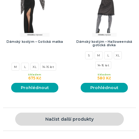
Dámský kostým – Gotická matka
Dámský kostým – Halloweenská
gotická dívka
S
M
L
XL
14-16 let
M
L
XL
14-16 let
Skladem
Skladem
675 Kč
580 Kč
Prohlédnout
Prohlédnout
Načíst další produkty