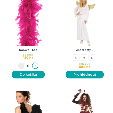
Růžové - boa
Andel saty S
Skladem
150 Kč
S
M
L
Skladem
588 Kč
Do košíku
Prohlédnout