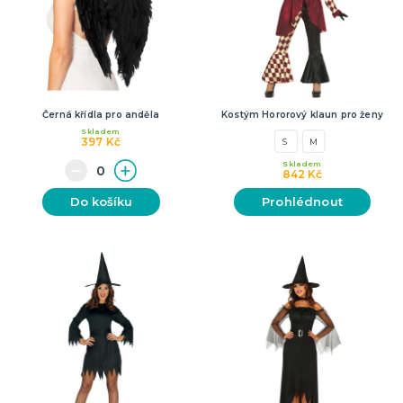
Černá křídla pro anděla
Kostým Hororový klaun pro ženy
Skladem
397 Kč
S
M
Skladem
842 Kč
Do košíku
Prohlédnout