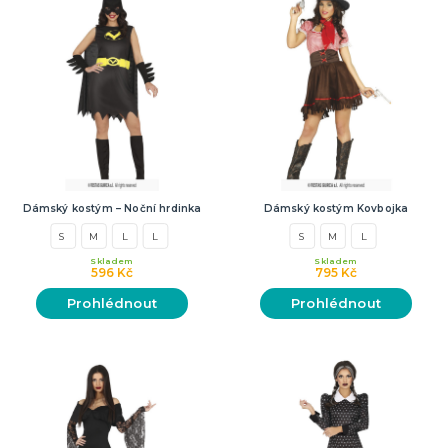
Dámský kostým – Noční hrdinka
Dámský kostým Kovbojka
S
M
L
L
S
M
L
Skladem
Skladem
596 Kč
795 Kč
Prohlédnout
Prohlédnout