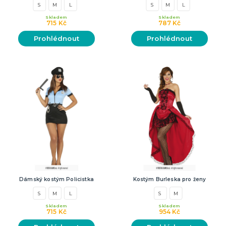
S
M
L
S
M
L
Skladem
Skladem
715 Kč
787 Kč
Prohlédnout
Prohlédnout
Dámský kostým Policistka
Kostým Burleska pro ženy
S
M
L
S
M
Skladem
Skladem
715 Kč
954 Kč