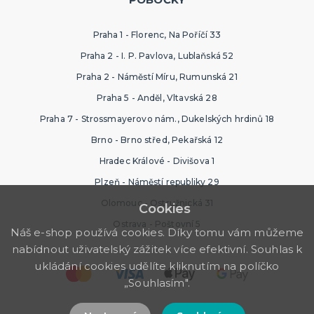
Praha 1 - Florenc, Na Poříčí 33
Praha 2 - I. P. Pavlova, Lublaňská 52
Praha 2 - Náměstí Míru, Rumunská 21
Praha 5 - Anděl, Vltavská 28
Praha 7 - Strossmayerovo nám., Dukelských hrdinů 18
Brno - Brno střed, Pekařská 12
Hradec Králové - Divišova 1
Plzeň - Náměstí republiky 29
Olomouc - Ostružnická 31
Cookies
Ostrava - Poštovní 5
Náš e-shop používá cookies. Díky tomu vám můžeme
nabídnout uživatelský zážitek více efektivní. Souhlas k
ukládání cookies udělíte kliknutím na políčko
„Souhlasím".