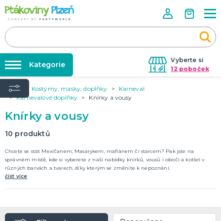
Vyberte si
Kategorie
12 poboček
Úvod
Kostýmy, masky, doplňky
Karneval
Půjčovna kostýmů
KOSTÝMY, MASKY, DOPLŇKY
Karnevalové doplňky
Knírky a vousy
Kostýmy do páru
Párty výzdoba na klíč
Knírky a vousy
Karneval
Nafukování balónků
Halloween
10
produktů
Prodejny
Chcete se stát Mexičanem, Masarykem, mafiánem či starcem? Pak jste na
KARNEVALOVÉ KOSTÝMY
Rozvoz
správném místě, kde si vyberete z naší nabídky knírků, vousů i obočí a kotlet v
různých barvách a tvarech, díky kterým se změníte k nepoznání.
Párty Blog
číst více
PÁRTY VÝZDOBA
O nás
Narozeninové oslavy
Párty s tématem
Kariéra
Balónky latexové
Kontakt