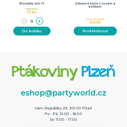
Blonďatý knír IV
Zábavné brýle s nosem a
knírkem
Skladem
111 Kč
Není skladem
214 Kč
Do košíku
Prohlédnout
eshop@partyworld.cz
nám. Republiky 29, 301 00 Plzeň
Po - Pá: 10:00 - 18:00
So: 11:00 - 17:00