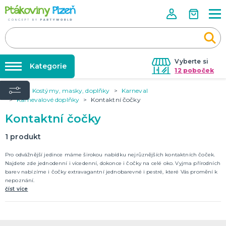
Vyberte si
Kategorie
12 poboček
Úvod
Kostýmy, masky, doplňky
Karneval
Půjčovna kostýmů
KOSTÝMY, MASKY, DOPLŇKY
Karnevalové doplňky
Kontaktní čočky
Kostýmy do páru
Párty výzdoba na klíč
Kontaktní čočky
Karneval
Nafukování balónků
Halloween
1
produkt
Prodejny
Pro odvážnější jedince máme širokou nabídku nejrůznějších kontaktních čoček.
KARNEVALOVÉ KOSTÝMY
Rozvoz
Najdete zde jednodenní i vícedenní, dokonce i čočky na celé oko. Vyjma přírodních
barev nabízíme i čočky extravagantní jednobarevné i pestré, které Vás promění k
Párty Blog
nepoznání.
PÁRTY VÝZDOBA
číst více
O nás
Narozeninové oslavy
Párty s tématem
Kariéra
Balónky latexové
Kontakt