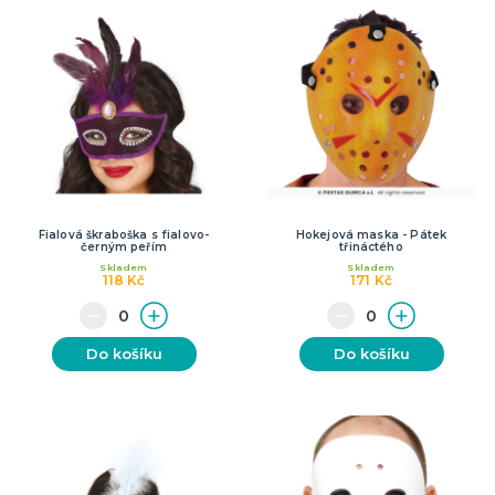
Fialová škraboška s fialovo-
Hokejová maska - Pátek
černým peřím
třináctého
Skladem
Skladem
118 Kč
171 Kč
Do košíku
Do košíku