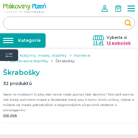
Vyberte si
Kategorie
12 poboček
Úvod
Kostýmy, masky, doplňky
Karneval
Půjčovna kostýmů
KOSTÝMY, MASKY, DOPLŇKY
Karnevalové doplňky
Škrabošky
Kostýmy do páru
Párty výzdoba na klíč
Škrabošky
Karneval
Nafukování balónků
Halloween
32
produktů
Prodejny
Jdete na maškarní či ples, kde nemá nikdo poznat Vaši identitu? Pak jistě oceníte
KARNEVALOVÉ KOSTÝMY
Rozvoz
náš široký sortiment masek a škrabošek, které jsou k tomu účelu určeny. Vybrat si
můžete od masek jednodušších a elegantnějších až po silně zdobené a
Párty Blog
extravagantní.
PÁRTY VÝZDOBA
číst více
O nás
Narozeninové oslavy
Párty s tématem
Kariéra
Balónky latexové
Kontakt