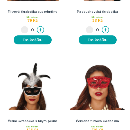
Flitrová škraboška superhrdiny
Padouchovská škraboška
Skladem
Skladem
79 Kč
23 Kč
Do košíku
Do košíku
Černá škraboška s bílým peřím
Červená flitrová škraboška
Skladem
Skladem
126 Kč
118 Kč