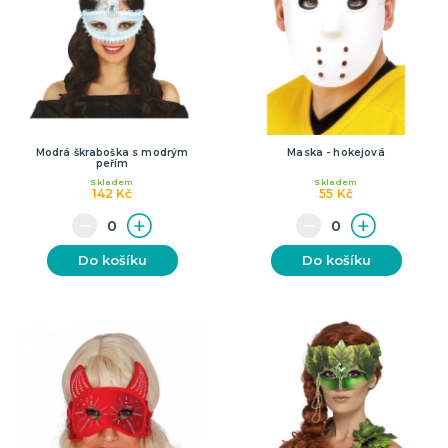
Modrá škraboška s modrým
Maska - hokejová
peřím
Skladem
Skladem
142 Kč
55 Kč
Do košíku
Do košíku