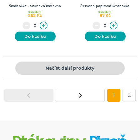
Škraboška - Sněhová královna
Červená papírová škraboška
Skladem
Skladem
262 Kč
87 Kč
Do košíku
Do košíku
Načíst další produkty
1
2