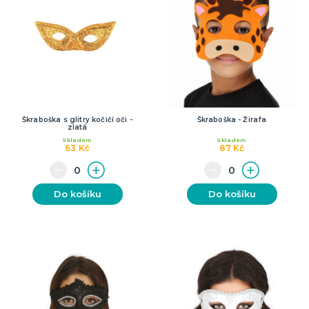
Škraboška s glitry kočičí oči -
Škraboška - Žirafa
zlatá
Skladem
Skladem
63 Kč
87 Kč
Do košíku
Do košíku