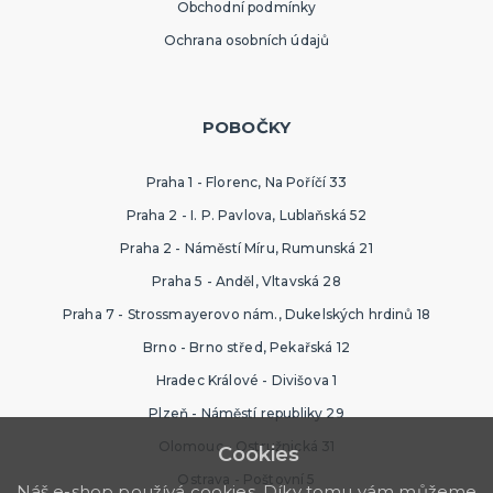
Obchodní podmínky
Ochrana osobních údajů
POBOČKY
Praha 1 - Florenc, Na Poříčí 33
Praha 2 - I. P. Pavlova, Lublaňská 52
Praha 2 - Náměstí Míru, Rumunská 21
Praha 5 - Anděl, Vltavská 28
Praha 7 - Strossmayerovo nám., Dukelských hrdinů 18
Brno - Brno střed, Pekařská 12
Hradec Králové - Divišova 1
Plzeň - Náměstí republiky 29
Olomouc - Ostružnická 31
Cookies
Ostrava - Poštovní 5
Náš e-shop používá cookies. Díky tomu vám můžeme