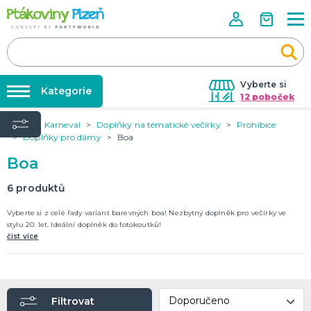
Vyberte si
Kategorie
12 poboček
Úvod
Karneval
Doplňky na tématické večírky
Prohibice
Půjčovna kostýmů
KOSTÝMY, MASKY, DOPLŇKY
Doplňky pro dámy
Boa
Kostýmy do páru
Párty výzdoba na klíč
Boa
Karneval
Nafukování balónků
Halloween
6
produktů
Prodejny
Vyberte si z celé řady variant barevných boa! Nezbytný doplněk pro večírky ve
KARNEVALOVÉ KOSTÝMY
Rozvoz
stylu 20. let. Ideální doplněk do fotokoutků!
číst více
Párty Blog
PÁRTY VÝZDOBA
O nás
Narozeninové oslavy
Párty s tématem
Kariéra
Balónky latexové
Filtrovat
Kontakt