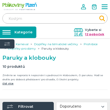
Vyberte si
Kategorie
12 poboček
Úvod
Karneval
Doplňky na tématické večírky
Prohibice
Půjčovna kostýmů
KOSTÝMY, MASKY, DOPLŇKY
Doplňky pro dámy
Paruky a klobouky
Kostýmy do páru
Párty výzdoba na klíč
Paruky a klobouky
Karneval
Nafukování balónků
Halloween
10
produktů
Prodejny
Změnte se naprosto k nepoznání s padnoucím kloboukem, či parukou. Hodí se
KARNEVALOVÉ KOSTÝMY
Rozvoz
skvěle pro dobová představení pro divadla, či školní projekty.
číst více
Párty Blog
PÁRTY VÝZDOBA
O nás
Narozeninové oslavy
Párty s tématem
Kariéra
Balónky latexové
Filtrovat
Kontakt