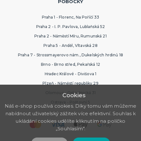
POBOČKY
Praha 1 - Florenc, Na Poříčí 33
Praha 2 - I. P. Pavlova, Lublaňská 52
Praha 2 - Náměstí Míru, Rumunská 21
Praha 5 - Anděl, Vltavská 28
Praha 7 - Strossmayerovo nám., Dukelských hrdinů 18
Brno - Brno střed, Pekařská 12
Hradec Králové - Divišova 1
Plzeň - Náměstí republiky 29
Olomouc - Ostružnická 31
Cookies
Ostrava - Poštovní 5
Náš e-shop používá cookies. Díky tomu vám můžeme
nabídnout uživatelský zážitek více efektivní. Souhlas k
ukládání cookies udělíte kliknutím na políčko
„Souhlasím".