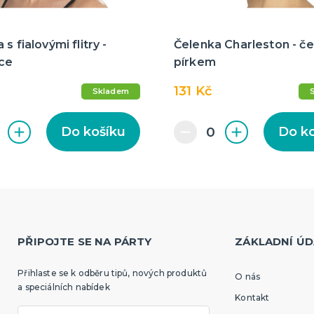
s fialovými flitry -
Čelenka Charleston - če
ice
pírkem
131 Kč
Skladem
Do košíku
Do k
PŘIPOJTE SE NA PÁRTY
ZÁKLADNÍ ÚD
Přihlaste se k odběru tipů, nových produktů
O nás
a speciálních nabídek
Kontakt