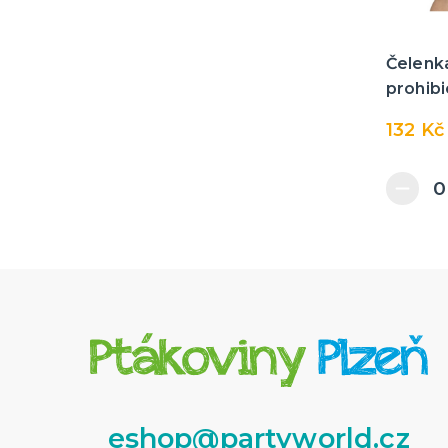
Čelenka 
prohib
132 Kč
eshop@partyworld.cz