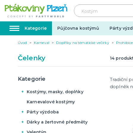
Kategorie
Půjčovna kostýmů
Párty výzd
Úvod
Karneval
Doplňky na tématické večírky
Prohibice
Kostýmy, masky, doplňky
Karnev
Čelenky
14
produk
Kostýmy do páru
Karneval
Halloween
Kategorie
Tradiční p
doplněk n
Kostýmy, masky, doplňky
Kostýmy do páru
Karnevalové kostýmy
Valentýn
Svatba
Karneval
Párty výzdoba
Dárky pro muže
Svatby v
Dámské karnevalové
Halloween
Narozeninové oslavy
Dárky a žertovné předměty
Dárky pro ženy
Svatebn
kostýmy
Halloweenské masky
Konfety a girlandy
Dárky pro oba
Svatebn
Párty s tématem
Originální dárky
Poslední zvonění
Valentýn
Pánské karnevalové