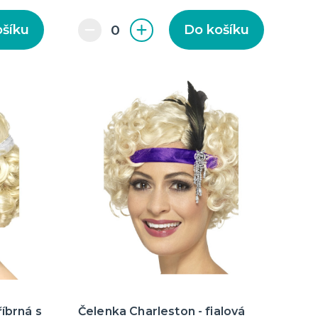
ošíku
Do košíku
říbrná s
Čelenka Charleston - fialová