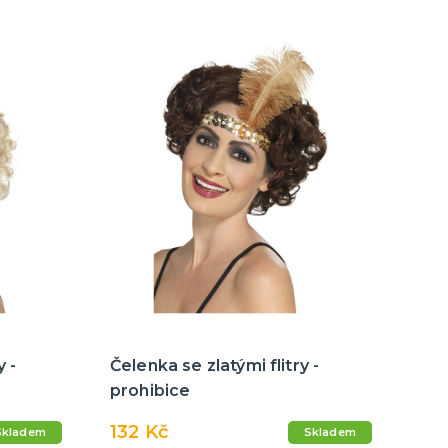
y -
Čelenka se zlatými flitry -
prohibice
132 Kč
Skladem
Skladem