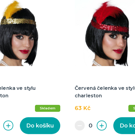
elenka ve stylu
Červená čelenka ve styl
ston
charleston
63 Kč
Skladem
Do košíku
Do k