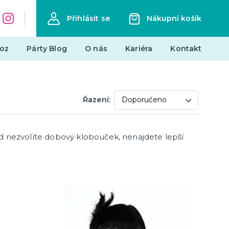
Přihlásit se
Nákupní košík
oz
Párty Blog
O nás
Kariéra
Kontakt
Dárky a žertovné předměty
Řazení:
Originální dárky
Žertovné předměty
Stolní hry
okud nezvolíte dobový klobouček, nenajdete lepší
landy
Novinky !
Nové kostýmy a doplňky
je