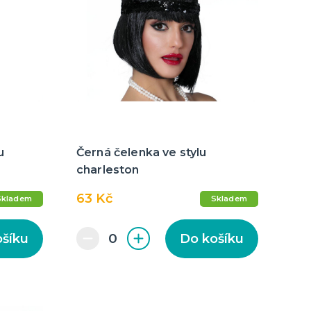
cky
čku
tu
icha
u
Černá čelenka ve stylu
charleston
63 Kč
Skladem
Skladem
ošíku
Do košíku