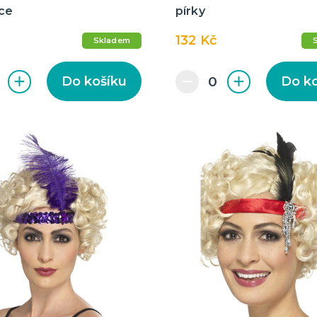
ice
pírky
132 Kč
Skladem
Do košíku
Do k