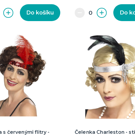
Do košíku
Do k
 s červenými flitry -
Čelenka Charleston - st