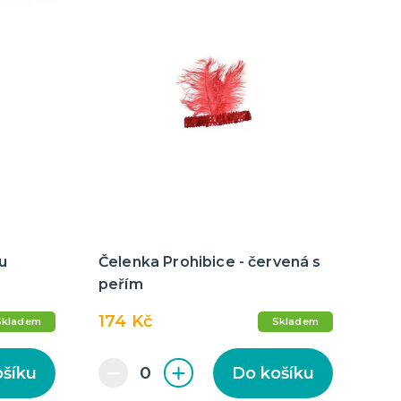
u
Čelenka Prohibice - červená s
peřím
174 Kč
Skladem
Skladem
ošíku
Do košíku