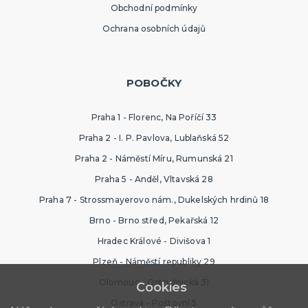
Obchodní podmínky
Ochrana osobních údajů
POBOČKY
Praha 1 - Florenc, Na Poříčí 33
Praha 2 - I. P. Pavlova, Lublaňská 52
Praha 2 - Náměstí Míru, Rumunská 21
Praha 5 - Anděl, Vltavská 28
Praha 7 - Strossmayerovo nám., Dukelských hrdinů 18
Brno - Brno střed, Pekařská 12
Hradec Králové - Divišova 1
Plzeň - Náměstí republiky 29
Olomouc - Ostružnická 31
Cookies
Ostrava - Poštovní 5