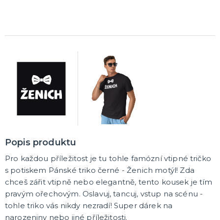
Rozlučkové korunky a závoje
Balónky na rozlučku
Party nádobí
Brýle na rozlučku
Dárkové rozlučkové tašky
Fotokoutek na rozlučku
Girlandy na rozlučku
Konfety na rozlučku
Rozlučkové podvazky a placky
Závěsné dekorace na rozlučku
Doplňky pro budoucí nevěstu
Doplňky pro družičky
Doplňky pro budoucího ženicha
Doplňky pro mládence
Rozlučkové hry
DALŠÍ KATEGORIE
NOVINKY !
Nové kostýmy a doplňky
Popis produktu
Pro každou příležitost je tu tohle famózní vtipné tričko
s potiskem Pánské triko černé - Ženich motýl! Zda
chceš zářit vtipně nebo elegantně, tento kousek je tím
pravým ořechovým. Oslavuj, tancuj, vstup na scénu -
tohle triko vás nikdy nezradí! Super dárek na
narozeniny nebo jiné příležitosti.