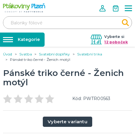
Vyberte si
Kategorie
12 poboček
Úvod
Svatba
Svatební doplňky
Svatební trika
Půjčovna kostýmů
KOSTÝMY, MASKY, DOPLŇKY
Pánské triko černé - Ženich motýl
Kostýmy do páru
Párty výzdoba na klíč
Pánské triko černé - Ženich
Karneval
Nafukování balónků
Halloween
motýl
Prodejny
KARNEVALOVÉ KOSTÝMY
Rozvoz
Kód: PWTR00563
Párty Blog
PÁRTY VÝZDOBA
O nás
Narozeninové oslavy
Vyberte variantu
Párty s tématem
Kariéra
Balónky latexové
Kontakt