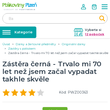
Vyberte si
Kategorie
12 poboček
Úvod
Dárky a žertovné předměty
Originální dárky
Půjčovna kostýmů
KOSTÝMY, MASKY, DOPLŇKY
Zástěry s potiskem
Kostýmy do páru
Zástěra černá - Trvalo mi 70 let než jsem začal vypadat takhle skvěle
Párty výzdoba na klíč
Karneval
Nafukování balónků
Zástěra černá - Trvalo mi 70
Halloween
Prodejny
let než jsem začal vypadat
KARNEVALOVÉ KOSTÝMY
takhle skvěle
Rozvoz
Párty Blog
PÁRTY VÝZDOBA
Kód: PWZ00363
O nás
Narozeninové oslavy
Párty s tématem
Kariéra
Balónky latexové
Kontakt