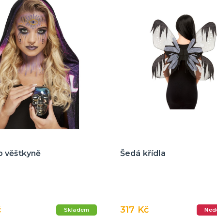
 věštkyně
Šedá křídla
č
317 Kč
Skladem
Ned