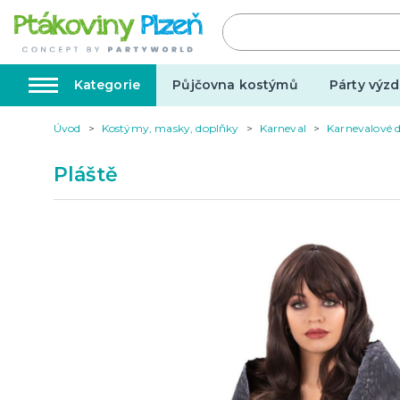
Kategorie
Půjčovna kostýmů
Párty výzd
Úvod
Kostýmy, masky, doplňky
Karneval
Karnevalové 
Kostýmy, masky, doplňky
Karnev
Pláště
Kostýmy do páru
Karneval
Halloween
Valentýn
Svatba
Dárky pro muže
Svatby v
Dárky pro ženy
Svatebn
Dárky pro oba
Svatebn