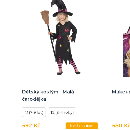
Dětský kostým - Malá
Makeup
čarodějka
M (7-9 let)
T2 (3-4 roky)
592 Kč
580 K
Není skladem