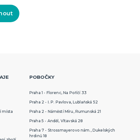
nout
AJE
POBOČKY
Praha 1 - Florenc, Na Poříčí 33
Praha 2 - I. P. Pavlova, Lublaňská 52
í místa
Praha 2 - Náměstí Míru, Rumunská 21
Praha 5 - Anděl, Vltavská 28
Praha 7 - Strossmayerovo nám., Dukelských
hrdinů 18
ní zboží