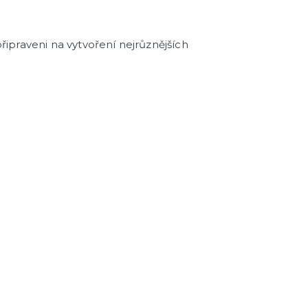
cky
čku
tu
icha
ipraveni na vytvoření nejrůznějších