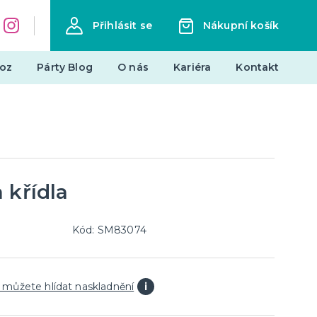
Přihlásit se
Nákupní košík
oz
Párty Blog
O nás
Kariéra
Kontakt
Dárky a žertovné předměty
Originální dárky
Žertovné předměty
Stolní hry
 křídla
landy
Kód: SM83074
Novinky !
Nové kostýmy a doplňky
 můžete hlídat naskladnění
i
je