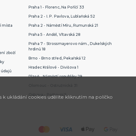
Praha 1 - Florenc, Na Poříčí 33
Praha 2 - I. P. Pavlova, Lublaňská 52
í místa
Praha 2 - Náměstí Míru, Rumunská 21
Praha 5 - Anděl, Vltavská 28
Praha 7 - Strossmayerovo nám., Dukelských
hrdinů 18
ní zboží
Brno - Brno střed, Pekařská 12
ky
Hradec Králové - Divišova 1
 údajů
Plzeň - Náměstí republiky 29
Olomouc - Ostružnická 31
Ostrava - Poštovní 5
k ukládání cookies udělíte kliknutím na políčko