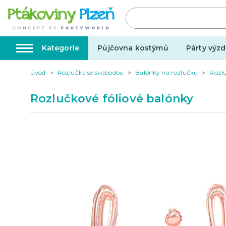
Kategorie
Půjčovna kostýmů
Párty výzd
Úvod
Rozlučka se svobodou
Balónky na rozlučku
Rozlu
Kostýmy, masky, doplňky
Karnev
Rozlučkové fóliové balónky
Kostýmy do páru
Karneval
Halloween
Valentýn
Svatba
Dárky pro muže
Svatby v
Dárky pro ženy
Svatebn
Dárky pro oba
Svatebn