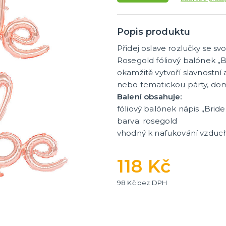
tegorie
další kategorie
 dekorace na stůl
rganzy a mašle
 balónky a hélium
Party nádobí
Brýle na rozlučku
Dárkové rozlučkové tašky
Fotokoutek na rozlučku
Girlandy na rozlučku
Konfety na rozlučku
Rozlučkové podvazky a pla
Závěsné dekorace na rozlu
Doplňky pro budoucí nevěs
Doplňky pro družičky
Doplňky pro budoucího žen
Doplňky pro mládence
Rozlučkové hry
Popis produktu
Přidej oslave rozlučky se s
Rosegold fóliový balónek „Br
okamžitě vytvoří slavnostní
nebo tematickou párty, dom
Balení obsahuje:
fóliový balónek nápis „Bride
barva: rosegold
vhodný k nafukování vzdu
118 Kč
98 Kč bez DPH