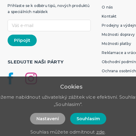
Přihlaste se k odběru tipů, nových produktů
O nás
a speciálních nabídek
Kontakt
Prodejny a výdejn
Možnosti dopravy
Možnosti platby
Reklamace a vráce
SLEDUJTE NAŠI PÁRTY
Obchodní podmín
Ochrana osobních
Cookies
me nabídnout uživatelský zážitek více efektivní. Souhlas 
„Souhlasím".
Nastavení
Souhlasím
Souhlas můžete odmítnout
zde
.