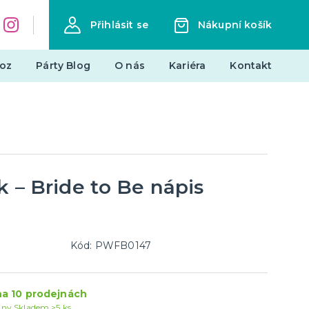
Přihlásit se
Nákupní košík
oz
Párty Blog
O nás
Kariéra
Kontakt
Dárky a žertovné předměty
Originální dárky
Žertovné předměty
Stolní hry
k – Bride to Be nápis
landy
Novinky !
Kód: PWFB0147
Nové kostýmy a doplňky
je
a 10 prodejnách
jny
Skladem >5 ks