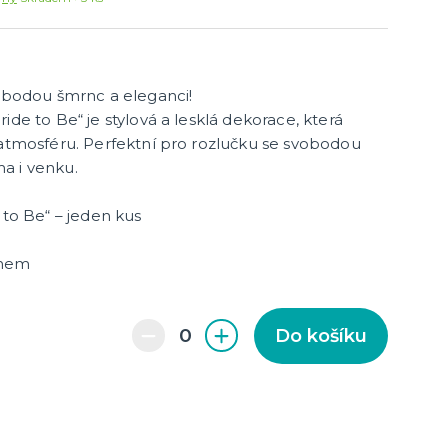
cky
čku
tu
icha
vobodou šmrnc a eleganci!
ide to Be“ je stylová a lesklá dekorace, která
 atmosféru. Perfektní pro rozlučku se svobodou
a i venku.
 to Be“ – jeden kus
chem
Do košíku