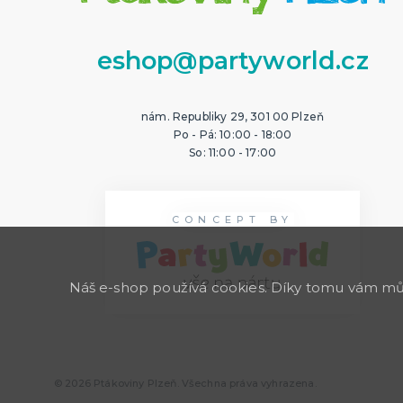
eshop@partyworld.cz
nám. Republiky 29, 301 00 Plzeň
Po - Pá: 10:00 - 18:00
So: 11:00 - 17:00
CONCEPT BY
Náš e-shop používá cookies. Díky tomu vám může
© 2026 Ptákoviny Plzeň. Všechna práva vyhrazena.