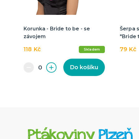
Korunka - Bride to be - se
Šerpa 
závojem
"Bride 
118 Kč
79 Kč
Skladem
Do košíku