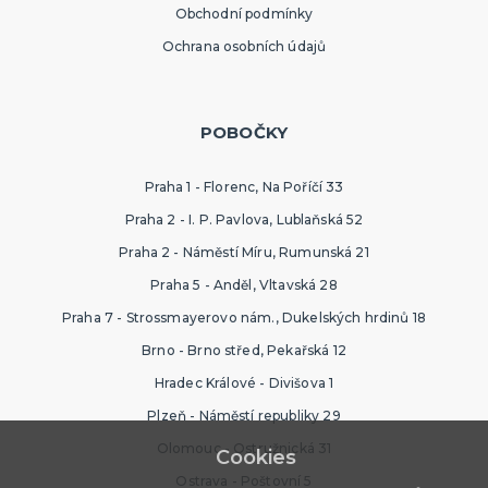
Obchodní podmínky
Ochrana osobních údajů
POBOČKY
Praha 1 - Florenc, Na Poříčí 33
Praha 2 - I. P. Pavlova, Lublaňská 52
Praha 2 - Náměstí Míru, Rumunská 21
Praha 5 - Anděl, Vltavská 28
Praha 7 - Strossmayerovo nám., Dukelských hrdinů 18
Brno - Brno střed, Pekařská 12
Hradec Králové - Divišova 1
Plzeň - Náměstí republiky 29
Olomouc - Ostružnická 31
Cookies
Ostrava - Poštovní 5