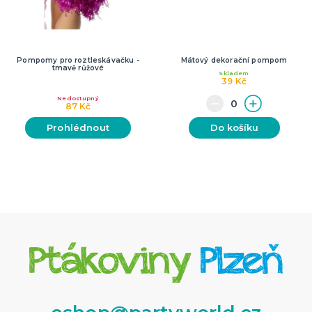
Pompomy pro roztleskávačku -
Mátový dekorační pompom
tmavě růžové
Skladem
39 Kč
Nedostupný
87 Kč
Prohlédnout
Do košíku