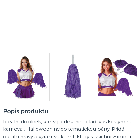
Rozlučkové korunky a závoje
Balónky na rozlučku
Party nádobí
Brýle na rozlučku
Dárkové rozlučkové tašky
Fotokoutek na rozlučku
Girlandy na rozlučku
Konfety na rozlučku
Rozlučkové podvazky a placky
Závěsné dekorace na rozlučku
Doplňky pro budoucí nevěstu
Doplňky pro družičky
Doplňky pro budoucího ženicha
Doplňky pro mládence
Rozlučkové hry
DALŠÍ KATEGORIE
NOVINKY !
Nové kostýmy a doplňky
Popis produktu
Ideální doplněk, který perfektně doladí váš kostým na
karneval, Halloween nebo tematickou párty. Přidá
outfitu hravý a výrazný akcent, který si všichni všimnou.