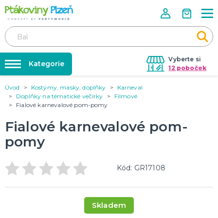
Vyberte si
Kategorie
12 poboček
Úvod
Kostýmy, masky, doplňky
Karneval
Půjčovna kostýmů
KOSTÝMY, MASKY, DOPLŇKY
Doplňky na tématické večírky
Filmové
Kostýmy do páru
Fialové karnevalové pom-pomy
Párty výzdoba na klíč
Karneval
Nafukování balónků
Fialové karnevalové pom-
Halloween
Prodejny
pomy
KARNEVALOVÉ KOSTÝMY
Rozvoz
Kód: GR17108
Párty Blog
PÁRTY VÝZDOBA
O nás
Narozeninové oslavy
Párty s tématem
Kariéra
Skladem
Balónky latexové
Kontakt