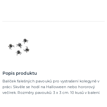
Rozlučkové korunky a závoje
Balónky na rozlučku
Party nádobí
Brýle na rozlučku
Dárkové rozlučkové tašky
Fotokoutek na rozlučku
Girlandy na rozlučku
Konfety na rozlučku
Rozlučkové podvazky a placky
Závěsné dekorace na rozlučku
Doplňky pro budoucí nevěstu
Doplňky pro družičky
Doplňky pro budoucího ženicha
Doplňky pro mládence
Rozlučkové hry
DALŠÍ KATEGORIE
NOVINKY !
Nové kostýmy a doplňky
Popis produktu
Balíček falešných pavouků pro vystrašení kolegyně v
práci. Skvěle se hodí na Halloween nebo hororový
večírek. Rozměry pavouků: 3 x 3 cm. 10 kusů v balení.