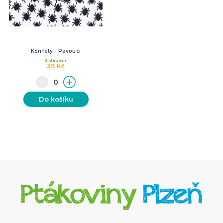
Konfety - Pavouci
Skladem
39 Kč
Do košíku