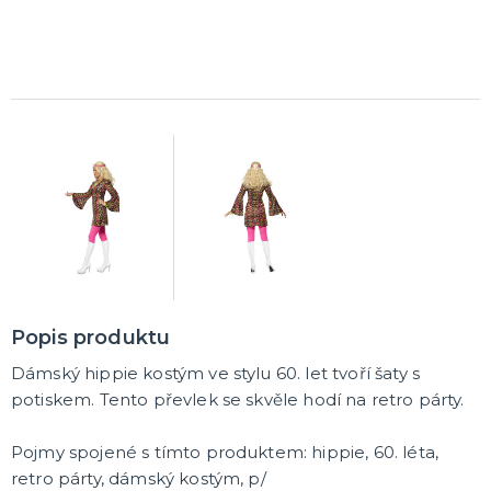
Rozlučkové korunky a závoje
Balónky na rozlučku
Party nádobí
Brýle na rozlučku
Dárkové rozlučkové tašky
Fotokoutek na rozlučku
Girlandy na rozlučku
Konfety na rozlučku
Rozlučkové podvazky a placky
Závěsné dekorace na rozlučku
Doplňky pro budoucí nevěstu
Doplňky pro družičky
Doplňky pro budoucího ženicha
Doplňky pro mládence
Rozlučkové hry
DALŠÍ KATEGORIE
NOVINKY !
Nové kostýmy a doplňky
Popis produktu
Dámský hippie kostým ve stylu 60. let tvoří šaty s
potiskem. Tento převlek se skvěle hodí na retro párty.
Pojmy spojené s tímto produktem: hippie, 60. léta,
retro párty, dámský kostým, p/