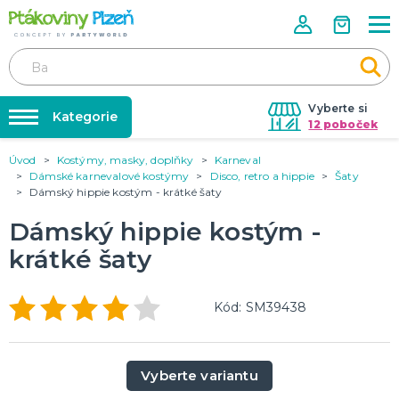
Vyberte si
Kategorie
12 poboček
Úvod
Kostýmy, masky, doplňky
Karneval
Půjčovna kostýmů
KOSTÝMY, MASKY, DOPLŇKY
Dámské karnevalové kostýmy
Disco, retro a hippie
Šaty
Kostýmy do páru
Dámský hippie kostým - krátké šaty
Párty výzdoba na klíč
Karneval
Nafukování balónků
Dámský hippie kostým -
Halloween
Prodejny
krátké šaty
KARNEVALOVÉ KOSTÝMY
Rozvoz
Kód: SM39438
Párty Blog
PÁRTY VÝZDOBA
O nás
Narozeninové oslavy
Párty s tématem
Kariéra
Vyberte variantu
Balónky latexové
Kontakt