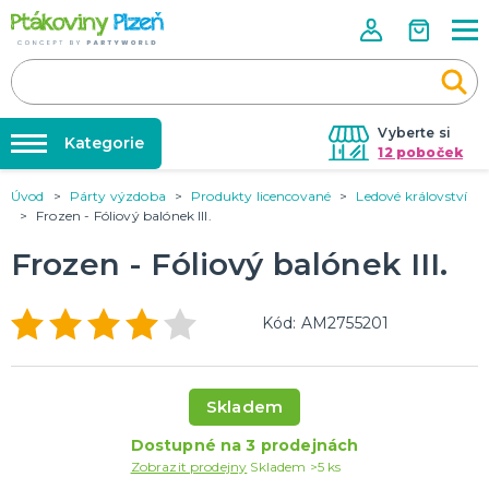
Vyberte si
Kategorie
12 poboček
Úvod
Párty výzdoba
Produkty licencované
Ledové království
Půjčovna kostýmů
KOSTÝMY, MASKY, DOPLŇKY
Frozen - Fóliový balónek III.
Kostýmy do páru
Párty výzdoba na klíč
Frozen - Fóliový balónek III.
Karneval
Nafukování balónků
Halloween
Prodejny
Kód: AM2755201
KARNEVALOVÉ KOSTÝMY
Rozvoz
Párty Blog
PÁRTY VÝZDOBA
Skladem
O nás
Narozeninové oslavy
Párty s tématem
Dostupné na 3 prodejnách
Kariéra
Zobrazit prodejny
Skladem >5 ks
Balónky latexové
Kontakt