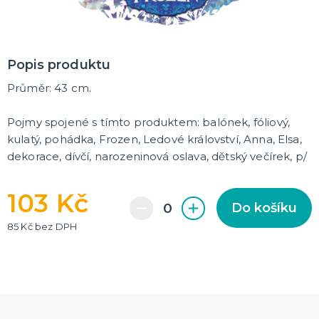
Rozlučkové korunky a závoje
Balónky na rozlučku
Party nádobí
Brýle na rozlučku
Dárkové rozlučkové tašky
Fotokoutek na rozlučku
Girlandy na rozlučku
Konfety na rozlučku
Rozlučkové podvazky a placky
Závěsné dekorace na rozlučku
Doplňky pro budoucí nevěstu
Doplňky pro družičky
Doplňky pro budoucího ženicha
Doplňky pro mládence
Rozlučkové hry
DALŠÍ KATEGORIE
Popis produktu
NOVINKY !
Průměr: 43 cm.
Nové kostýmy a doplňky
Pojmy spojené s tímto produktem: balónek, fóliový,
kulatý, pohádka, Frozen, Ledové království, Anna, Elsa,
dekorace, dívčí, narozeninová oslava, dětský večírek, p/
103 Kč
Do košíku
85 Kč bez DPH