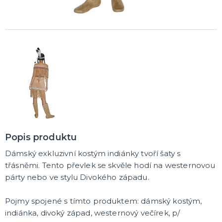
Rozlučkové korunky a závoje
Balónky na rozlučku
Party nádobí
Brýle na rozlučku
Dárkové rozlučkové tašky
Fotokoutek na rozlučku
Girlandy na rozlučku
Konfety na rozlučku
Rozlučkové podvazky a placky
Závěsné dekorace na rozlučku
Doplňky pro budoucí nevěstu
Doplňky pro družičky
Doplňky pro budoucího ženicha
Doplňky pro mládence
Rozlučkové hry
DALŠÍ KATEGORIE
NOVINKY !
Nové kostýmy a doplňky
Popis produktu
Dámský exkluzivní kostým indiánky tvoří šaty s
třásněmi. Tento převlek se skvěle hodí na westernovou
párty nebo ve stylu Divokého západu.
Pojmy spojené s tímto produktem: dámský kostým,
indiánka, divoký západ, westernový večírek, p/