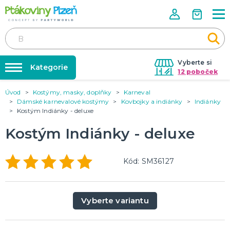
Vyberte si
Kategorie
12 poboček
Úvod
Kostýmy, masky, doplňky
Karneval
Půjčovna kostýmů
KOSTÝMY, MASKY, DOPLŇKY
Dámské karnevalové kostýmy
Kovbojky a indiánky
Indiánky
Kostýmy do páru
Kostým Indiánky - deluxe
Párty výzdoba na klíč
Karneval
Nafukování balónků
Kostým Indiánky - deluxe
Halloween
Prodejny
KARNEVALOVÉ KOSTÝMY
Rozvoz
Kód: SM36127
Párty Blog
PÁRTY VÝZDOBA
O nás
Narozeninové oslavy
Vyberte variantu
Párty s tématem
Kariéra
Balónky latexové
Kontakt