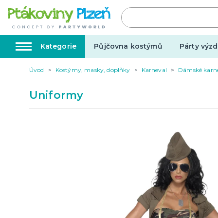
Kategorie
Půjčovna kostýmů
Párty výzd
Úvod
Kostýmy, masky, doplňky
Karneval
Dámské karn
Kostýmy, masky, doplňky
Karnev
Uniformy
Kostýmy do páru
Karneval
Halloween
Valentýn
Svatba
Dárky pro muže
Svatby v
Dárky pro ženy
Svatebn
Dárky pro oba
Svatebn