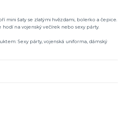
cky
čku
tu
icha
í mini šaty se zlatými hvězdami, bolerko a čepice.
e hodí na vojenský večírek nebo sexy párty.
duktem:
Sexy párty, vojenská uniforma, dámský