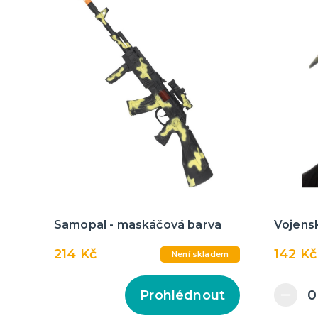
Samopal - maskáčová barva
Vojensk
214 Kč
142 Kč
Není skladem
Prohlédnout