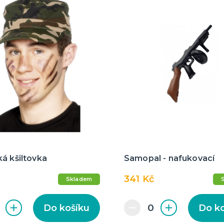
á kšiltovka
Samopal - nafukovací
341 Kč
Skladem
Do košíku
Do k