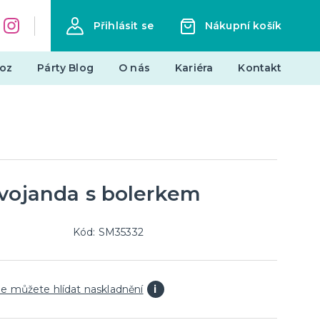
Přihlásit se
Nákupní košík
oz
Párty Blog
O nás
Kariéra
Kontakt
Dárky a žertovné předměty
Originální dárky
Žertovné předměty
Stolní hry
 vojanda s bolerkem
landy
Kód: SM35332
Novinky !
Nové kostýmy a doplňky
e můžete hlídat naskladnění
i
je