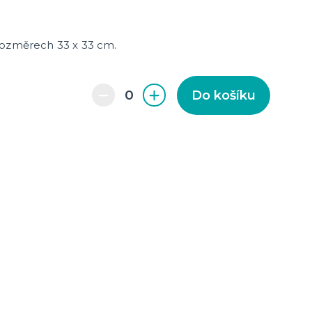
cky
čku
tu
icha
rozměrech 33 x 33 cm.
Do košíku