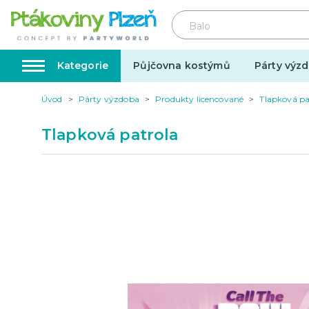
Kategorie
Půjčovna kostýmů
Párty výzd
Úvod
Párty výzdoba
Produkty licencované
Tlapková pa
Kostýmy, masky, doplňky
Karnev
Tlapková patrola
Kostýmy do páru
Karneval
Halloween
Valentýn
Svatba
Dárky pro muže
Svatby v
Dárky pro ženy
Svatebn
Dárky pro oba
Svatebn