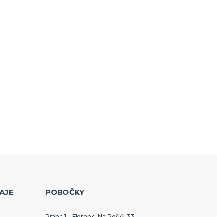
AJE
POBOČKY
Praha 1 - Florenc, Na Poříčí 33