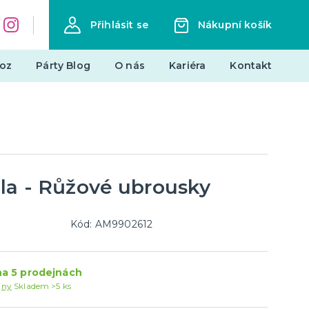
Přihlásit se
Nákupní košík
oz
Párty Blog
O nás
Kariéra
Kontakt
Dárky a žertovné předměty
Originální dárky
Žertovné předměty
Stolní hry
la - Růžové ubrousky
landy
Kód: AM9902612
Novinky !
Nové kostýmy a doplňky
a 5 prodejnách
je
jny
Skladem >5 ks