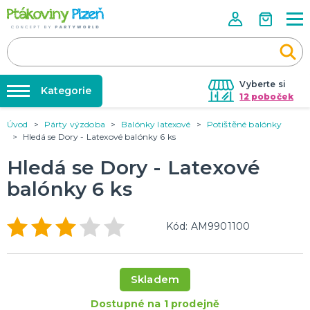
Vyberte si
Kategorie
12 poboček
Úvod
Párty výzdoba
Balónky latexové
Potištěné balónky
Půjčovna kostýmů
KOSTÝMY, MASKY, DOPLŇKY
Hledá se Dory - Latexové balónky 6 ks
Kostýmy do páru
Párty výzdoba na klíč
Hledá se Dory - Latexové
Karneval
Nafukování balónků
Halloween
balónky 6 ks
Prodejny
KARNEVALOVÉ KOSTÝMY
Rozvoz
Kód: AM9901100
Párty Blog
PÁRTY VÝZDOBA
O nás
Narozeninové oslavy
Skladem
Párty s tématem
Kariéra
Balónky latexové
Dostupné na 1 prodejně
Kontakt