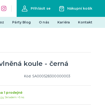
Přihlásit se
Nákupní košík
oz
Párty Blog
O nás
Kariéra
Kontakt
Dárky a žertovné předměty
Originální dárky
Žertovné předměty
Stolní hry
vlněná koule - černá
landy
Kód: SA000528300000003
Novinky !
Nové kostýmy a doplňky
a 1 prodejně
je
jny
Skladem >5 ks