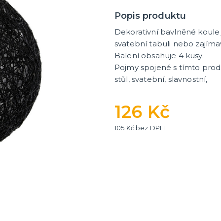
tegorie
další kategorie
 dekorace na stůl
rganzy a mašle
 balónky a hélium
Party nádobí
Brýle na rozlučku
Dárkové rozlučkové tašky
Fotokoutek na rozlučku
Girlandy na rozlučku
Konfety na rozlučku
Rozlučkové podvazky a pla
Závěsné dekorace na rozlu
Doplňky pro budoucí nevěs
Doplňky pro družičky
Doplňky pro budoucího žen
Doplňky pro mládence
Rozlučkové hry
Popis produktu
Dekorativní bavlněné koule
svatební tabuli nebo zajím
Balení obsahuje 4 kusy.
Pojmy spojené s tímto produ
stůl, svatební, slavnostní,
126 Kč
105 Kč bez DPH