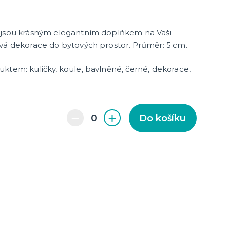
cky
čku
tu
icha
 jsou krásným elegantním doplňkem na Vaši
avá dekorace do bytových prostor. Průměr: 5 cm.
ktem: kuličky, koule, bavlněné, černé, dekorace,
Do košíku