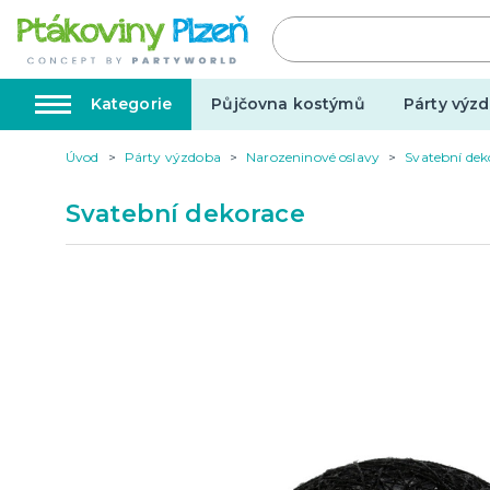
Kategorie
Půjčovna kostýmů
Párty výzd
Úvod
Párty výzdoba
Narozeninové oslavy
Svatební dek
Kostýmy, masky, doplňky
Karnev
Svatební dekorace
Kostýmy do páru
Karneval
Halloween
Valentýn
Svatba
Dárky pro muže
Svatby v
Dárky pro ženy
Svatebn
Dárky pro oba
Svatebn