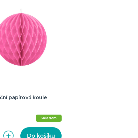
ční papírová koule
Skladem
Do košíku