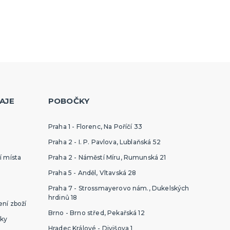
AJE
POBOČKY
Praha 1 - Florenc, Na Poříčí 33
Praha 2 - I. P. Pavlova, Lublaňská 52
í místa
Praha 2 - Náměstí Míru, Rumunská 21
Praha 5 - Anděl, Vltavská 28
Praha 7 - Strossmayerovo nám., Dukelských
hrdinů 18
ní zboží
Brno - Brno střed, Pekařská 12
ky
Hradec Králové - Divišova 1