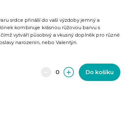
cky
čku
tu
icha
varu srdce přináší do vaší výzdoby jemný a
lónek kombinuje krásnou růžovou barvu s
čímž vytváří působivý a vkusný doplněk pro různé
y, oslavy narozenin, nebo Valentýn.
Do košíku