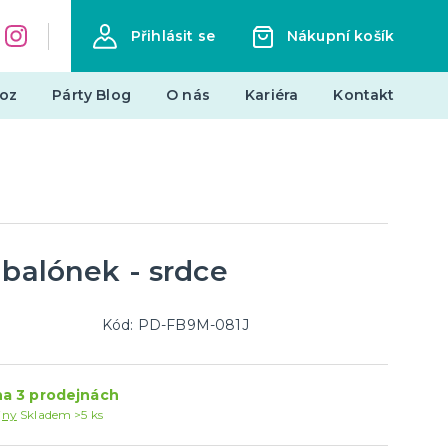
Přihlásit se
Nákupní košík
oz
Párty Blog
O nás
Kariéra
Kontakt
Dárky a žertovné předměty
Originální dárky
Žertovné předměty
Stolní hry
 balónek - srdce
landy
Kód: PD-FB9M-081J
Novinky !
Nové kostýmy a doplňky
a 3 prodejnách
je
jny
Skladem >5 ks