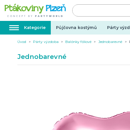
Kategorie
Půjčovna kostýmů
Párty výzd
Úvod
Párty výzdoba
Balónky fóliové
Jednobarevné
Kostýmy, masky, doplňky
Karnev
Jednobarevné
Kostýmy do páru
Karneval
Halloween
Valentýn
Svatba
Dárky pro muže
Svatby v
Dárky pro ženy
Svatebn
Dárky pro oba
Svatebn