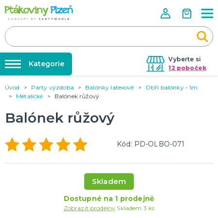
Vyberte si
Kategorie
12 poboček
Úvod
Párty výzdoba
Balónky latexové
Obří balónky - 1m
Půjčovna kostýmů
KOSTÝMY, MASKY, DOPLŇKY
Metalické
Balónek růžový
Kostýmy do páru
Párty výzdoba na klíč
Balónek růžový
Karneval
Nafukování balónků
Halloween
Prodejny
Kód: PD-OLBO-071
KARNEVALOVÉ KOSTÝMY
Rozvoz
Párty Blog
PÁRTY VÝZDOBA
Skladem
O nás
Narozeninové oslavy
Párty s tématem
Dostupné na 1 prodejně
Kariéra
Zobrazit prodejny
Skladem 3 ks
Balónky latexové
Kontakt