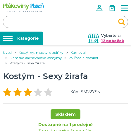
Vyberte si
Kategorie
12 poboček
Úvod
Kostýmy, masky, doplňky
Karneval
Půjčovna kostýmů
KOSTÝMY, MASKY, DOPLŇKY
Dámské karnevalové kostýmy
Zvířata a maskoti
Kostýmy do páru
Kostým - Sexy žirafa
Párty výzdoba na klíč
Karneval
Nafukování balónků
Kostým - Sexy žirafa
Halloween
Prodejny
KARNEVALOVÉ KOSTÝMY
Rozvoz
Kód: SM22795
Párty Blog
PÁRTY VÝZDOBA
O nás
Narozeninové oslavy
Skladem
Párty s tématem
Kariéra
Dostupné na 1 prodejně
Balónky latexové
Kontakt
Zobrazit prodejny
Skladem 1 ks