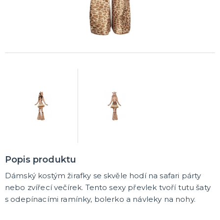
Rozlučkové korunky a závoje
Balónky na rozlučku
Party nádobí
Brýle na rozlučku
Dárkové rozlučkové tašky
Fotokoutek na rozlučku
Girlandy na rozlučku
Konfety na rozlučku
Rozlučkové podvazky a placky
Závěsné dekorace na rozlučku
Doplňky pro budoucí nevěstu
Doplňky pro družičky
Doplňky pro budoucího ženicha
Doplňky pro mládence
Rozlučkové hry
DALŠÍ KATEGORIE
NOVINKY !
Nové kostýmy a doplňky
Popis produktu
Dámský kostým žirafky se skvěle hodí na safari párty
nebo zvířecí večírek. Tento sexy převlek tvoří tutu šaty
s odepínacími ramínky, bolerko a návleky na nohy.