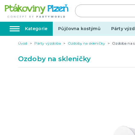
Kategorie
Půjčovna kostýmů
Párty výzd
Úvod
Párty výzdoba
Ozdoby na skleničky
Ozdoba na sk
Kostýmy, masky, doplňky
Karnev
Ozdoby na skleničky
Kostýmy do páru
Karneval
Halloween
Valentýn
Svatba
Dárky pro muže
Svatby v
Dárky pro ženy
Svatebn
Dárky pro oba
Svatebn