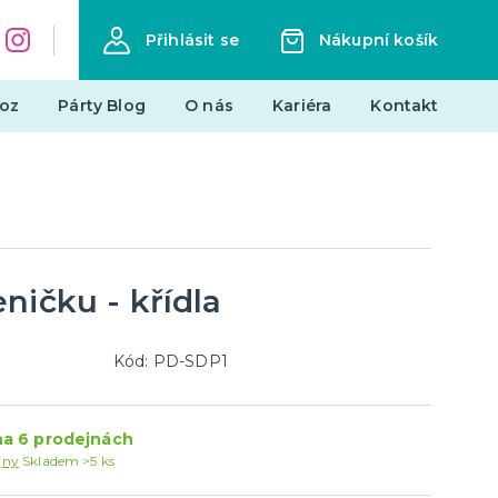
Přihlásit se
Nákupní košík
oz
Párty Blog
O nás
Kariéra
Kontakt
Dárky a žertovné předměty
Originální dárky
Žertovné předměty
Stolní hry
ničku - křídla
landy
Kód: PD-SDP1
Novinky !
Nové kostýmy a doplňky
a 6 prodejnách
je
jny
Skladem >5 ks