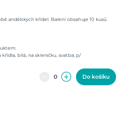
cky
čku
tu
icha
bě andělských křídel. Balení obsahuje
10 kusů.
duktem:
řídla, bílá, na skleničku, svatba, p/
Do košíku