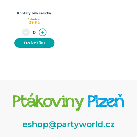
Konfety bílá srdíčka
Skladem
39 Kč
Do košíku
eshop@partyworld.cz