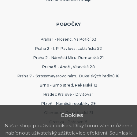
POBOČKY
Praha 1 - Florenc, Na Poříčí 33
Praha 2 - I. P. Pavlova, Lublaňská 52
Praha 2 - Náměstí Míru, Rumunská 21
Praha 5 - Anděl, Vltavská 28
Praha 7 - Strossmayerovo nám., Dukelských hrdinů 18
Brno - Brno střed, Pekařská 12
Hradec Králové - Divišova 1
Plzeň - Náměstí republiky 29
Olomouc - Ostružnická 31
Cookies
Ostrava - Poštovní 5
Náš e-shop používá cookies. Díky tomu vám můžeme
nabídnout uživatelský zážitek více efektivní. Souhlas k