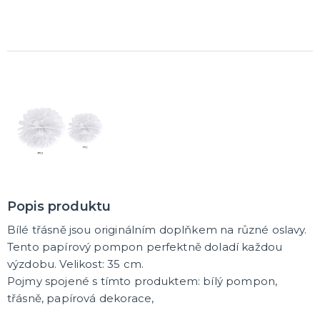
Rozlučkové korunky a závoje
Balónky na rozlučku
Party nádobí
Brýle na rozlučku
Dárkové rozlučkové tašky
Fotokoutek na rozlučku
Girlandy na rozlučku
Konfety na rozlučku
Rozlučkové podvazky a placky
Závěsné dekorace na rozlučku
Doplňky pro budoucí nevěstu
Doplňky pro družičky
Doplňky pro budoucího ženicha
Doplňky pro mládence
Rozlučkové hry
DALŠÍ KATEGORIE
NOVINKY !
Nové kostýmy a doplňky
Popis produktu
Bílé třásně jsou originálním doplňkem na různé oslavy.
Tento papírový pompon perfektně doladí každou
výzdobu. Velikost: 35 cm.
Pojmy spojené s tímto produktem: bílý pompon,
třásně, papírová dekorace,