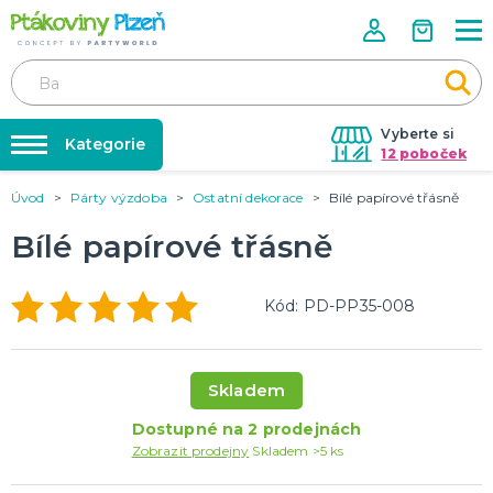
Vyberte si
Kategorie
12 poboček
Úvod
Párty výzdoba
Ostatní dekorace
Bílé papírové třásně
Půjčovna kostýmů
KOSTÝMY, MASKY, DOPLŇKY
Kostýmy do páru
Bílé papírové třásně
Párty výzdoba na klíč
Karneval
Nafukování balónků
Halloween
Kód: PD-PP35-008
Prodejny
KARNEVALOVÉ KOSTÝMY
Rozvoz
Párty Blog
Skladem
PÁRTY VÝZDOBA
O nás
Narozeninové oslavy
Dostupné na 2 prodejnách
Párty s tématem
Kariéra
Zobrazit prodejny
Skladem >5 ks
Balónky latexové
Kontakt