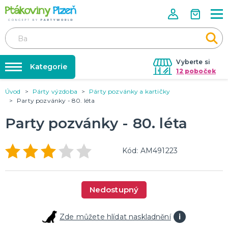
Vyberte si
Kategorie
12 poboček
Úvod
Párty výzdoba
Párty pozvánky a kartičky
Půjčovna kostýmů
KOSTÝMY, MASKY, DOPLŇKY
Party pozvánky - 80. léta
Kostýmy do páru
Párty výzdoba na klíč
Party pozvánky - 80. léta
Karneval
Nafukování balónků
Halloween
Prodejny
Kód: AM491223
KARNEVALOVÉ KOSTÝMY
Rozvoz
Párty Blog
PÁRTY VÝZDOBA
Nedostupný
O nás
Narozeninové oslavy
Párty s tématem
Kariéra
Zde můžete hlídat naskladnění
i
Balónky latexové
Kontakt