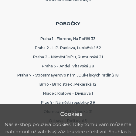
POBOČKY
Praha 1 - Florenc, Na Poříčí 33
Praha 2 - I. P. Pavlova, Lublaňská 52
Praha 2 - Náměstí Míru, Rumunská 21
Praha 5 - Anděl, Vltavská 28
Praha 7 - Strossmayerovo nám., Dukelských hrdinů 18
Brno - Brno střed, Pekařská 12
Hradec Králové - Divišova 1
Plzeň - Náměstí republiky 29
Olomouc - Ostružnická 31
Cookies
Ostrava - Poštovní 5
Náš e-shop používá cookies. Díky tomu vám můžeme
nabídnout uživatelský zážitek více efektivní. Souhlas k