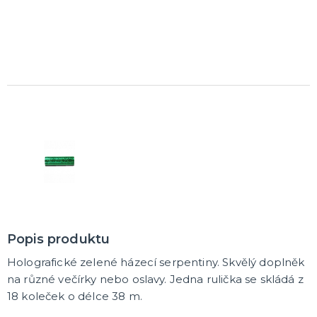
Rozlučkové korunky a závoje
Balónky na rozlučku
Party nádobí
Brýle na rozlučku
Dárkové rozlučkové tašky
Fotokoutek na rozlučku
Girlandy na rozlučku
Konfety na rozlučku
Rozlučkové podvazky a placky
Závěsné dekorace na rozlučku
Doplňky pro budoucí nevěstu
Doplňky pro družičky
Doplňky pro budoucího ženicha
Doplňky pro mládence
Rozlučkové hry
DALŠÍ KATEGORIE
NOVINKY !
Nové kostýmy a doplňky
Popis produktu
Holografické zelené házecí serpentiny. Skvělý doplněk
na různé večírky nebo oslavy. Jedna rulička se skládá z
18 koleček o délce 38 m.