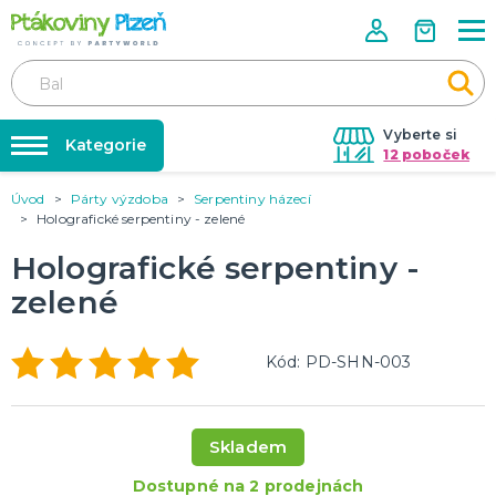
Vyberte si
Kategorie
12 poboček
Úvod
Párty výzdoba
Serpentiny házecí
Půjčovna kostýmů
KOSTÝMY, MASKY, DOPLŇKY
Holografické serpentiny - zelené
Kostýmy do páru
Párty výzdoba na klíč
Holografické serpentiny -
Karneval
Nafukování balónků
Halloween
zelené
Prodejny
KARNEVALOVÉ KOSTÝMY
Rozvoz
Kód: PD-SHN-003
Párty Blog
PÁRTY VÝZDOBA
O nás
Narozeninové oslavy
Skladem
Párty s tématem
Kariéra
Balónky latexové
Dostupné na 2 prodejnách
Kontakt