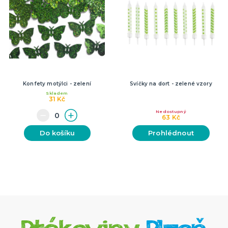
Konfety motýlci - zelení
Svíčky na dort - zelené vzory
Skladem
31 Kč
Nedostupný
63 Kč
Do košíku
Prohlédnout