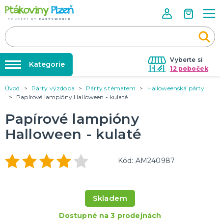
Vyberte si
Kategorie
12 poboček
Úvod
Párty výzdoba
Párty s tématem
Halloweenská párty
Půjčovna kostýmů
KOSTÝMY, MASKY, DOPLŇKY
Papírové lampióny Halloween - kulaté
Kostýmy do páru
Párty výzdoba na klíč
Papírové lampióny
Karneval
Nafukování balónků
Halloween
Halloween - kulaté
Prodejny
KARNEVALOVÉ KOSTÝMY
Rozvoz
Kód: AM240987
Párty Blog
PÁRTY VÝZDOBA
O nás
Narozeninové oslavy
Skladem
Párty s tématem
Kariéra
Balónky latexové
Dostupné na 3 prodejnách
Kontakt