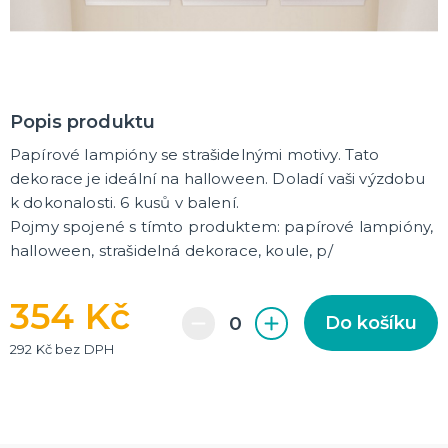
Rozlučkové korunky a závoje
Balónky na rozlučku
Party nádobí
Brýle na rozlučku
Dárkové rozlučkové tašky
Fotokoutek na rozlučku
Girlandy na rozlučku
Konfety na rozlučku
Rozlučkové podvazky a placky
Závěsné dekorace na rozlučku
Doplňky pro budoucí nevěstu
Doplňky pro družičky
Doplňky pro budoucího ženicha
Doplňky pro mládence
Rozlučkové hry
DALŠÍ KATEGORIE
NOVINKY !
Popis produktu
Nové kostýmy a doplňky
Papírové lampióny se strašidelnými motivy. Tato
dekorace je ideální na halloween. Doladí vaši výzdobu
k dokonalosti. 6 kusů v balení.
Pojmy spojené s tímto produktem: papírové lampióny,
halloween, strašidelná dekorace, koule, p/
354 Kč
Do košíku
292 Kč bez DPH